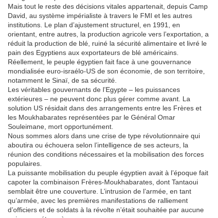
Mais tout le reste des décisions vitales appartenait, depuis Camp
David, au système impérialiste à travers le FMI et les autres
institutions. Le plan d’ajustement structurel, en 1991, en
orientant, entre autres, la production agricole vers l’exportation, a
réduit la production de blé, ruiné la sécurité alimentaire et livré le
pain des Egyptiens aux exportateurs de blé américains.
Réellement, le peuple égyptien fait face à une gouvernance
mondialisée euro-israélo-US de son économie, de son territoire,
notamment le Sinaï, de sa sécurité.
Les véritables gouvernants de l’Egypte – les puissances
extérieures – ne peuvent donc plus gérer comme avant. La
solution US résidait dans des arrangements entre les Frères et
les Moukhabarates représentées par le Général Omar
Souleimane, mort opportunément.
Nous sommes alors dans une crise de type révolutionnaire qui
aboutira ou échouera selon l’intelligence de ses acteurs, la
réunion des conditions nécessaires et la mobilisation des forces
populaires.
La puissante mobilisation du peuple égyptien avait à l’époque fait
capoter la combinaison Frères-Moukhabarates, dont Tantaoui
semblait être une couverture. L’intrusion de l’armée, en tant
qu’armée, avec les premières manifestations de ralliement
d’officiers et de soldats à la révolte n’était souhaitée par aucune