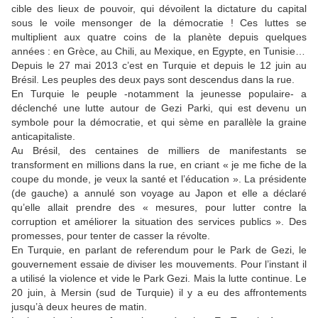
cible des lieux de pouvoir, qui dévoilent la dictature du capital
sous le voile mensonger de la démocratie ! Ces luttes se
multiplient aux quatre coins de la planète depuis quelques
années : en Grèce, au Chili, au Mexique, en Egypte, en Tunisie…
Depuis le 27 mai 2013 c’est en Turquie et depuis le 12 juin au
Brésil. Les peuples des deux pays sont descendus dans la rue.
En Turquie le peuple -notamment la jeunesse populaire- a
déclenché une lutte autour de Gezi Parki, qui est devenu un
symbole pour la démocratie, et qui sème en parallèle la graine
anticapitaliste.
Au Brésil, des centaines de milliers de manifestants se
transforment en millions dans la rue, en criant « je me fiche de la
coupe du monde, je veux la santé et l’éducation ». La présidente
(de gauche) a annulé son voyage au Japon et elle a déclaré
qu’elle allait prendre des « mesures, pour lutter contre la
corruption et améliorer la situation des services publics ». Des
promesses, pour tenter de casser la révolte.
En Turquie, en parlant de referendum pour le Park de Gezi, le
gouvernement essaie de diviser les mouvements. Pour l’instant il
a utilisé la violence et vide le Park Gezi. Mais la lutte continue. Le
20 juin, à Mersin (sud de Turquie) il y a eu des affrontements
jusqu’à deux heures de matin.