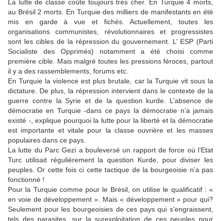
La lutte de classe coûte toujours très cher. En Turquie 4 morts,
au Brésil 2 morts. En Turquie des milliers de manifestants en été
mis en garde à vue et fichés. Actuellement, toutes les
organisations communistes, révolutionnaires et progressistes
sont les cibles de la répression du gouvernement. L’ ESP (Parti
Socialiste des Opprimés) notamment a été choisi comme
première cible. Mais malgré toutes les pressions féroces, partout
il y a des rassemblements, forums etc.
En Turquie la violence est plus brutale, car la Turquie vit sous la
dictature. De plus, la répression intervient dans le contexte de la
guerre contre la Syrie et de la question kurde. L’absence de
démocratie en Turquie -dans ce pays la démocratie n’a jamais
existé -, explique pourquoi la lutte pour la liberté et la démocratie
est importante et vitale pour la classe ouvrière et les masses
populaires dans ce pays.
La lutte du Parc Gezi a bouleversé un rapport de force où l’Etat
Turc utilisait régulièrement la question Kurde, pour diviser les
peuples. Or cette fois ci cette tactique de la bourgeoisie n’a pas
fonctionné !
Pour la Turquie comme pour le Brésil, on utilise le qualificatif : «
en voie de développement ». Mais « développement » pour qui?
Seulement pour les bourgeoisies de ces pays qui s’engraissent,
tels des parasites, sur la surexploitation de ces peuples pour