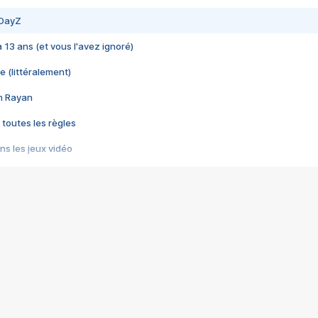
 DayZ
 a 13 ans (et vous l'avez ignoré)
e (littéralement)
im Rayan
 toutes les règles
s les jeux vidéo
us choquant de Rockstar ? - Le scandale BULLY
e plus moche de Steam
du RÊVE tourne au CAUCHEMAR
pendant 8 heures
it… à tort
umiliés par un jeu vidéo