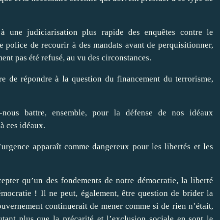
à une judiciarisation plus rapide des enquêtes contre le
de police de recourir à des mandats avant de perquisitionner,
ment pas été refusé, au vu des circonstances.
re de répondre à la question du financement du terrorisme,
s-nous battre, ensemble, pour la défense de nos idéaux
à ces idéaux.
 d’urgence apparaît comme dangereux pour les libertés et les
cepter qu’un des fondements de notre démocratie, la liberté
mocratie ! Il ne peut, également, être question de brider la
gouvernement continuerait de mener comme si de rien n’était,
tant plus que la précarité et l’exclusion sociale en sont le