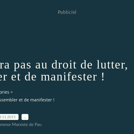
Publicité
 pas au droit de lutter,
r et de manifester !
ories
>
ssembler et de manifester !
8.11.2015
…
unesse Marxiste de Pau