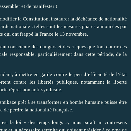
rassembler et de manifester !
odifier la Constitution, instaurer la déchéance de nationalité
 garde nationale : telles sont les mesures phares annoncées par
ats qui ont frappé la France le 13 novembre.
nt consciente des dangers et des risques que font courir ces
cale responsable, particulièrement dans cette période, de la
dant, à mettre en garde contre le peu d’efficacité de l’état
tent contre les libertés publiques, notamment la liberté
rte répression anti-syndicale.
 kamikaze prêt à se transformer en bombe humaine puisse être
 de perdre la nationalité française.
i est la loi « des temps longs », nous paraît un contresens
ue et la nécessaire sérénité qui doivent présider à ce type de