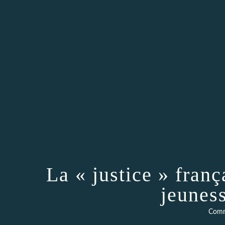
La « justice » franç
jeunes
Comm