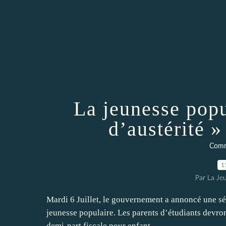
La jeunesse popu
d’austérité »
Comm
1
Par La Je
Mardi 6 Juillet, le gouvernement a annoncé une sér
jeunesse populaire. Les parents d’étudiants devron
demi-part fiscale pour enfant...