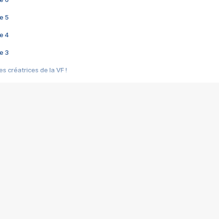
e 5
e 4
e 3
s créatrices de la VF !
e 2
e 1
e Mektoub My Love arrive enfin ! Rencontre avec Shaïn Boumedine et Sal
i : après Toni en famille
elle réalise le bouleversant Dites lui que je l'aime
ais ! Rencontre autour de Vie privée de Rebecca Zlotowski
 de Marguerite, Grave... Rencontre avec Ella Rumpf
 Les Rêveurs, un film intime sur la santé mentale