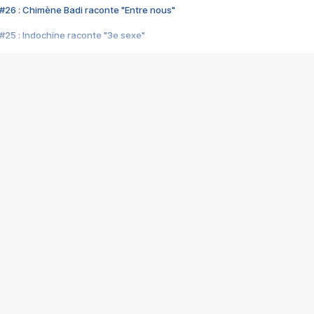
#26 : Chimène Badi raconte "Entre nous"
#25 : Indochine raconte "3e sexe"
#24 : Zaho raconte "C'est chelou"
#23 : Patrick Bruel raconte "Au café des délices"
#22 : Kyo raconte "Le chemin"
#21 : Nolwenn Leroy raconte "Cassé"
#20 : Patrick Hernandez raconte "Born to be alive"
#19 : Lorie raconte "Près de moi"
#18 : Michael Jones raconte "A nos actes manqués" (avec Jean-Jacque
#17 : Khaled raconte "Aïcha"
#16 : Corneille raconte "Parce qu'on vient de loin"
#15 : Indochine raconte "L'aventurier"
14 : Lorie raconte "Sur un air latino"