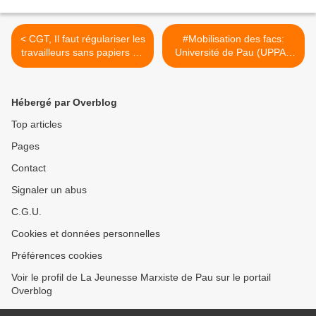
< CGT, Il faut régulariser les
#Mobilisation des facs:
travailleurs sans papiers en
Université de Pau (UPPA):
grève dans leurs
manifestation contre la
entreprises depuis le 12
réunion ParcourSup >
février 2018 !
Hébergé par Overblog
Top articles
Pages
Contact
Signaler un abus
C.G.U.
Cookies et données personnelles
Préférences cookies
Voir le profil de La Jeunesse Marxiste de Pau sur le portail
Overblog