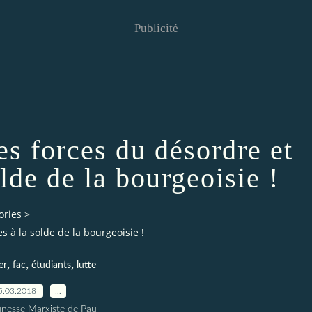
Publicité
es forces du désordre et
olde de la bourgeoisie !
ories
>
s à la solde de la bourgeoisie !
,
,
,
er
fac
étudiants
lutte
5.03.2018
…
unesse Marxiste de Pau