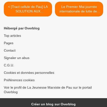
< [Tract cellule de Pau] LA
Le Premier Mai journée
SOLUTION AUX
internationale de lutte des
ATTAQUES DE L’ÉTAT ET
travailleurs >
DES PATRONS PASSE PAR
LA LUTTE POLITIQUE
Hébergé par Overblog
RÉVOLUTIONNAIRE DES
TRAVAILLEURS
Top articles
Pages
Contact
Signaler un abus
C.G.U.
Cookies et données personnelles
Préférences cookies
Voir le profil de La Jeunesse Marxiste de Pau sur le portail
Overblog
Créer un blog sur Overblog