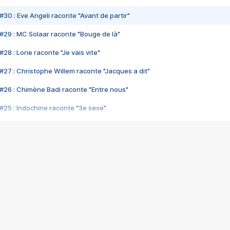
#30 : Eve Angeli raconte "Avant de partir"
#29 : MC Solaar raconte "Bouge de là"
28 : Lorie raconte "Je vais vite"
#27 : Christophe Willem raconte "Jacques a dit"
#26 : Chimène Badi raconte "Entre nous"
#25 : Indochine raconte "3e sexe"
#24 : Zaho raconte "C'est chelou"
#23 : Patrick Bruel raconte "Au café des délices"
#22 : Kyo raconte "Le chemin"
#21 : Nolwenn Leroy raconte "Cassé"
#20 : Patrick Hernandez raconte "Born to be alive"
#19 : Lorie raconte "Près de moi"