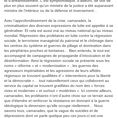
et d’anéantissement. C’est symptomatique, d’ailleurs, de voir de
plus en plus souvent qu’un ministre de la justice a été auparavant
ministre de l’intérieur ou de la défense et inversement…
Avec l’approfondissement de la crise, camarades, la
criminalisation des diverses expressions de lutte est appelée à se
généraliser. Et cela est aussi vrai au niveau national qu’au niveau
mondial. Répression des prolétaires en lutte contre la régression
sociale, le terrorisme managérial du patronat et le chômage dans
les centres du système et guerres de pillage et domination dans
les périphéries proches et lointaines… Bien entendu, le tout est
accompagné de campagnes de propagande d’intoxication et de
désinformation. Ainsi la régression sociale se présente sous les
noms « réforme » et « modernisation » ; les guerres des
agresseurs impérialistes et les agressions de leurs affidés
régionaux se trouvent qualifiées d’ « interventions pour la liberté
et la démocratie »… tout naturellement ceux qui collaborent au
service du capital se trouvent gratifiées du nom des « forces
vives et modernes » et surtout « modérées ». Ici comme ailleurs,
camarades, les prolétaires n’ont d’autre choix sur ce terrain aussi
que d’étendre et renforcer la résistance en donnant à la guerre
idéologique la dimension qu’elle occupe réellement… Nous
savons tous, camarades, que la vague de suicides et de
dépressions dont on parle quelque peu ces jours-ci est une