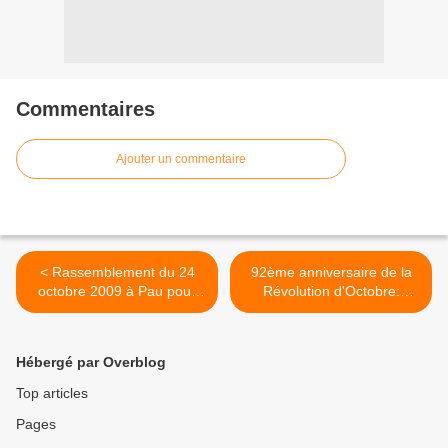
Commentaires
Ajouter un commentaire
< Rassemblement du 24
92ème anniversaire de la
octobre 2009 à Pau pour
Révolution d'Octobre:
Georges Abdallah
déclaration de la JCML lors
de la soirée qu'elle a
organisé >
Hébergé par Overblog
Top articles
Pages