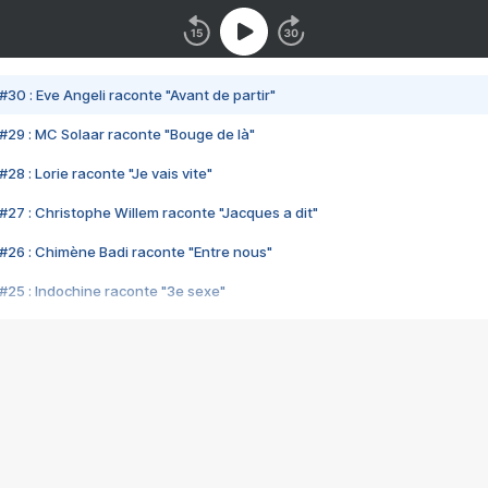
#30 : Eve Angeli raconte "Avant de partir"
#29 : MC Solaar raconte "Bouge de là"
28 : Lorie raconte "Je vais vite"
#27 : Christophe Willem raconte "Jacques a dit"
#26 : Chimène Badi raconte "Entre nous"
#25 : Indochine raconte "3e sexe"
#24 : Zaho raconte "C'est chelou"
#23 : Patrick Bruel raconte "Au café des délices"
#22 : Kyo raconte "Le chemin"
#21 : Nolwenn Leroy raconte "Cassé"
#20 : Patrick Hernandez raconte "Born to be alive"