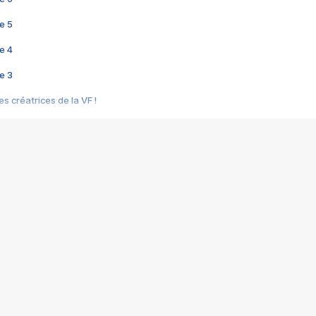
e 5
e 4
e 3
s créatrices de la VF !
e 2
e 1
e Mektoub My Love arrive enfin ! Rencontre avec Shaïn Boumedine et Sal
i : après Toni en famille
elle réalise le bouleversant Dites lui que je l'aime
ais ! Rencontre autour de Vie privée de Rebecca Zlotowski
 de Marguerite, Grave... Rencontre avec Ella Rumpf
 Les Rêveurs, un film intime sur la santé mentale