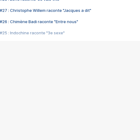
#27 : Christophe Willem raconte "Jacques a dit"
#26 : Chimène Badi raconte "Entre nous"
#25 : Indochine raconte "3e sexe"
#24 : Zaho raconte "C'est chelou"
#23 : Patrick Bruel raconte "Au café des délices"
#22 : Kyo raconte "Le chemin"
#21 : Nolwenn Leroy raconte "Cassé"
#20 : Patrick Hernandez raconte "Born to be alive"
#19 : Lorie raconte "Près de moi"
#18 : Michael Jones raconte "A nos actes manqués" (avec Jean-Jacque
#17 : Khaled raconte "Aïcha"
#16 : Corneille raconte "Parce qu'on vient de loin"