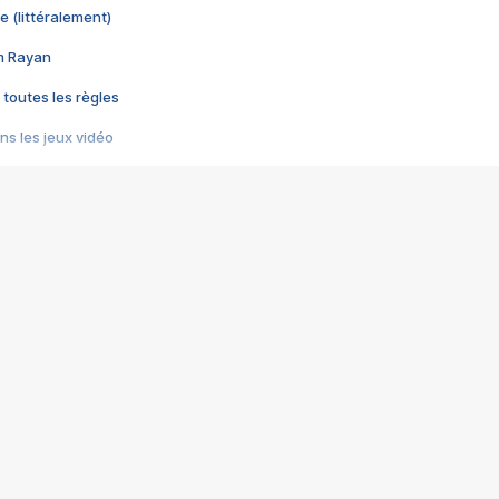
e (littéralement)
im Rayan
 toutes les règles
s les jeux vidéo
us choquant de Rockstar ? - Le scandale BULLY
e plus moche de Steam
du RÊVE tourne au CAUCHEMAR
pendant 8 heures
it… à tort
umiliés par un jeu vidéo
ire - Final Fantasy 8
ti un empire - Age of Empires
story DOFUS