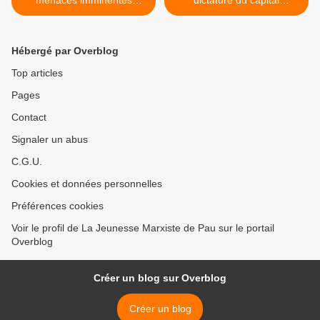
menaces imminentes
dictature du capital
d’intervention armée directe
demeure !!! >
des pays impérialistes
occidentaux contre la Syrie
Hébergé par Overblog
!
Top articles
Pages
Contact
Signaler un abus
C.G.U.
Cookies et données personnelles
Préférences cookies
Voir le profil de La Jeunesse Marxiste de Pau sur le portail
Overblog
Créer un blog sur Overblog
Créer un blog