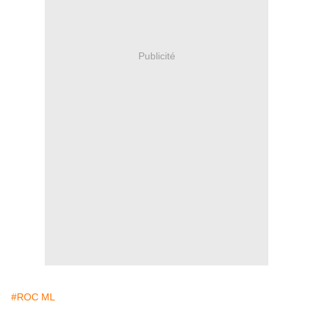
Publicité
#ROC ML