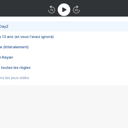
 DayZ
 a 13 ans (et vous l'avez ignoré)
e (littéralement)
im Rayan
 toutes les règles
s les jeux vidéo
us choquant de Rockstar ? - Le scandale BULLY
e plus moche de Steam
du RÊVE tourne au CAUCHEMAR
pendant 8 heures