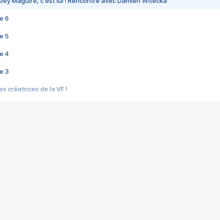
bey Maguire, c'est lui ! Rencontre avec Damien Witecka
e 6
e 5
e 4
e 3
s créatrices de la VF !
e 2
e 1
e Mektoub My Love arrive enfin ! Rencontre avec Shaïn Boumedine et Sal
i : après Toni en famille
elle réalise le bouleversant Dites lui que je l'aime
ais ! Rencontre autour de Vie privée de Rebecca Zlotowski
 de Marguerite, Grave... Rencontre avec Ella Rumpf