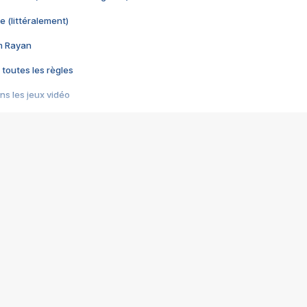
e (littéralement)
im Rayan
 toutes les règles
s les jeux vidéo
us choquant de Rockstar ? - Le scandale BULLY
e plus moche de Steam
du RÊVE tourne au CAUCHEMAR
pendant 8 heures
it… à tort
umiliés par un jeu vidéo
ire - Final Fantasy 8
ti un empire - Age of Empires