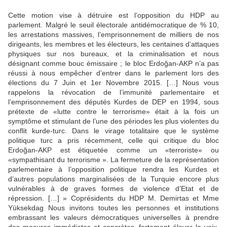
Cette motion vise à détruire est l’opposition du HDP au
parlement. Malgré le seuil électorale antidémocratique de % 10,
les arrestations massives, l’emprisonnement de milliers de nos
dirigeants, les membres et les électeurs, les centaines d’attaques
physiques sur nos bureaux, et la criminalisation et nous
désignant comme bouc émissaire ; le bloc Erdoğan-AKP n’a pas
réussi à nous empêcher d’entrer dans le parlement lors des
élections du 7 Juin et 1er Novembre 2015. […] Nous vous
rappelons la révocation de l’immunité parlementaire et
l’emprisonnement des députés Kurdes de DEP en 1994, sous
prétexte de «lutte contre le terrorisme» était à la fois un
symptôme et stimulant de l’une des périodes les plus violentes du
conflit kurde-turc. Dans le virage totalitaire que le système
politique turc a pris récemment, celle qui critique du bloc
Erdoğan-AKP est étiquetée comme un «terroriste» ou
«sympathisant du terrorisme ». La fermeture de la représentation
parlementaire à l’opposition politique rendra les Kurdes et
d’autres populations marginalisées de la Turquie encore plus
vulnérables à de graves formes de violence d’Etat et de
répression. […] » Coprésidents du HDP M. Demirtas et Mme
Yüksekdag Nous invitons toutes les personnes et institutions
embrassant les valeurs démocratiques universelles à prendre