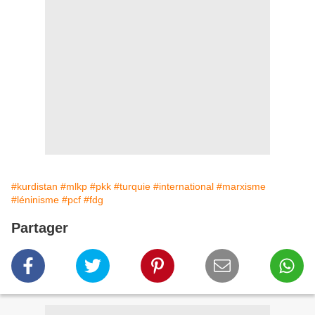
#kurdistan
#mlkp
#pkk
#turquie
#international
#marxisme
#léninisme
#pcf
#fdg
Partager