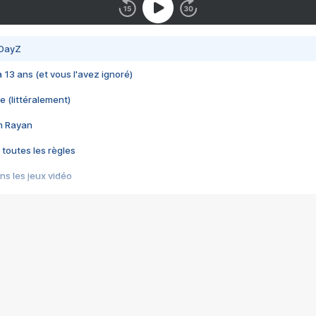
 DayZ
 a 13 ans (et vous l'avez ignoré)
e (littéralement)
im Rayan
 toutes les règles
s les jeux vidéo
us choquant de Rockstar ? - Le scandale BULLY
e plus moche de Steam
du RÊVE tourne au CAUCHEMAR
pendant 8 heures
it… à tort