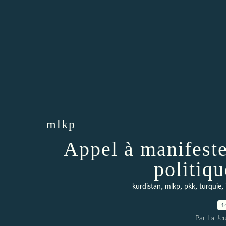
mlkp
Appel à manifeste
politiq
,
,
,
,
kurdistan
mlkp
pkk
turquie
1
Par La Je