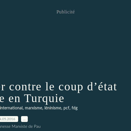
Publicité
r contre le coup d’état
ue en Turquie
,
,
,
,
international
marxisme
léninisme
pcf
fdg
4.05.2016
…
unesse Marxiste de Pau