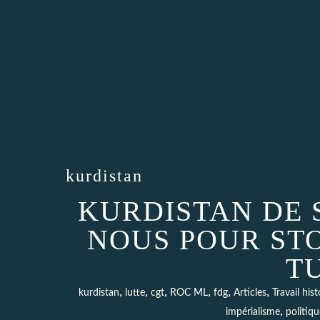
kurdistan
KURDISTAN DE 
NOUS POUR ST
T
,
,
,
,
,
,
kurdistan
lutte
cgt
ROC ML
fdg
Articles
Travail his
,
impérialisme
politiqu