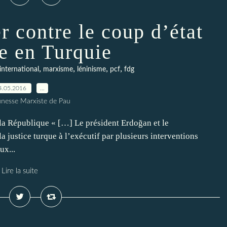
r contre le coup d’état
ue en Turquie
,
,
,
,
international
marxisme
léninisme
pcf
fdg
4.05.2016
…
unesse Marxiste de Pau
la République « […] Le président Erdoğan et le
ustice turque à l’exécutif par plusieurs interventions
ux...
Lire la suite