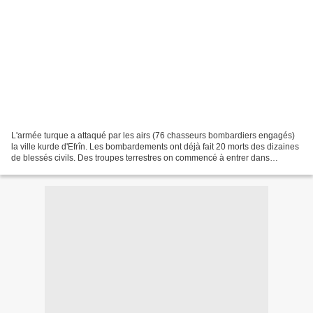
L'armée turque a attaqué par les airs (76 chasseurs bombardiers engagés)
la ville kurde d'Efrîn. Les bombardements ont déjà fait 20 morts des dizaines
de blessés civils. Des troupes terrestres on commencé à entrer dans
l'enclave d'Efrîn, appuyées par...