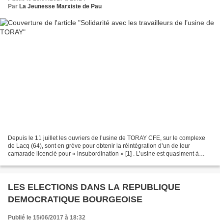
Par
La Jeunesse Marxiste de Pau
Depuis le 11 juillet les ouvriers de l’usine de TORAY CFE, sur le complexe
de Lacq (64), sont en grève pour obtenir la réintégration d’un de leur
camarade licencié pour « insubordination » [1] . L’usine est quasiment à
l’arrêt. La direction préfère perdre...
LES ELECTIONS DANS LA REPUBLIQUE
DEMOCRATIQUE BOURGEOISE
Publié le 15/06/2017 à 18:32