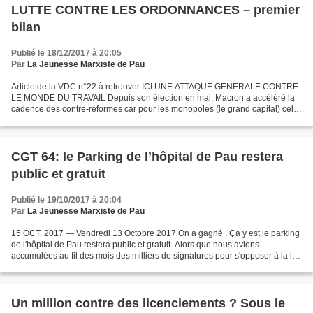
LUTTE CONTRE LES ORDONNANCES – premier
bilan
Publié le 18/12/2017 à 20:05
Par
La Jeunesse Marxiste de Pau
Article de la VDC n°22 à retrouver ICI UNE ATTAQUE GENERALE CONTRE
LE MONDE DU TRAVAIL Depuis son élection en mai, Macron a accéléré la
cadence des contre-réformes car pour les monopoles (le grand capital) cela
ne va pas assez vite. Alors que le « président...
CGT 64: le Parking de l’hôpital de Pau restera
public et gratuit
Publié le 19/10/2017 à 20:04
Par
La Jeunesse Marxiste de Pau
15 OCT. 2017 — Vendredi 13 Octobre 2017 On a gagné . Ça y est le parking
de l'hôpital de Pau restera public et gratuit. Alors que nous avions
accumulées au fil des mois des milliers de signatures pour s'opposer à la la
privatisation de cet espace public...
Un million contre des licenciements ? Sous le