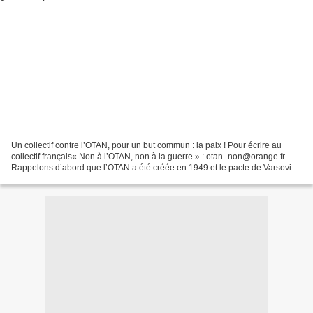
Un collectif contre l’OTAN, pour un but commun : la paix ! Pour écrire au
collectif français« Non à l’OTAN, non à la guerre » : otan_non@orange.fr
Rappelons d’abord que l’OTAN a été créée en 1949 et le pacte de Varsovie
en 1955. Cette organisation a dans...