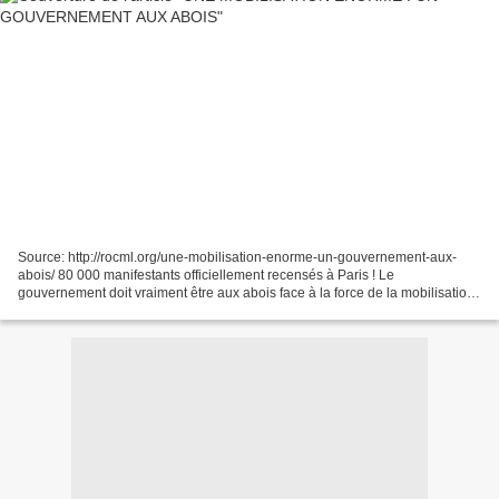
Source: http://rocml.org/une-mobilisation-enorme-un-gouvernement-aux-
abois/ 80 000 manifestants officiellement recensés à Paris ! Le
gouvernement doit vraiment être aux abois face à la force de la mobilisation
pour inventer de tels mensonges. La mobilisation...