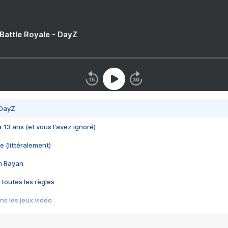
 Battle Royale - DayZ
 DayZ
 a 13 ans (et vous l'avez ignoré)
e (littéralement)
im Rayan
 toutes les règles
s les jeux vidéo
us choquant de Rockstar ? - Le scandale BULLY