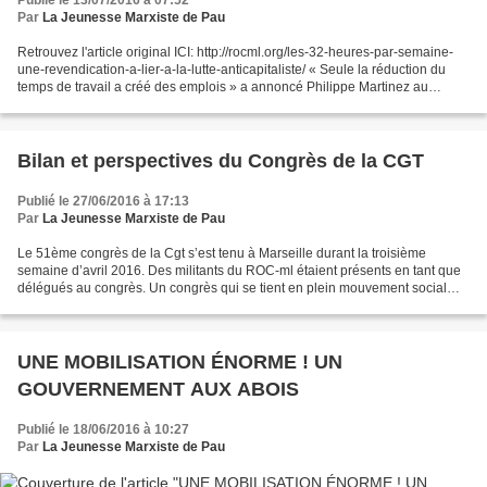
Publié le 13/07/2016 à 07:52
Par
La Jeunesse Marxiste de Pau
Retrouvez l'article original ICI: http://rocml.org/les-32-heures-par-semaine-
une-revendication-a-lier-a-la-lutte-anticapitaliste/ « Seule la réduction du
temps de travail a créé des emplois » a annoncé Philippe Martinez au
journal l’Humanité(1). Les 32...
Bilan et perspectives du Congrès de la CGT
Publié le 27/06/2016 à 17:13
Par
La Jeunesse Marxiste de Pau
Le 51ème congrès de la Cgt s’est tenu à Marseille durant la troisième
semaine d’avril 2016. Des militants du ROC-ml étaient présents en tant que
délégués au congrès. Un congrès qui se tient en plein mouvement social
contre la loi « travail » Le congrès...
UNE MOBILISATION ÉNORME ! UN
GOUVERNEMENT AUX ABOIS
Publié le 18/06/2016 à 10:27
Par
La Jeunesse Marxiste de Pau