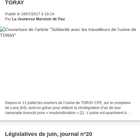
TORAY
Publié le 18/07/2017 à 19:14
Par
La Jeunesse Marxiste de Pau
Depuis le 11 juillet les ouvriers de l’usine de TORAY CFE, sur le complexe
de Lacq (64), sont en grève pour obtenir la réintégration d’un de leur
camarade licencié pour « insubordination » [1] . L’usine est quasiment à
l’arrêt. La direction préfère perdre...
Législatives de juin, journal n°20