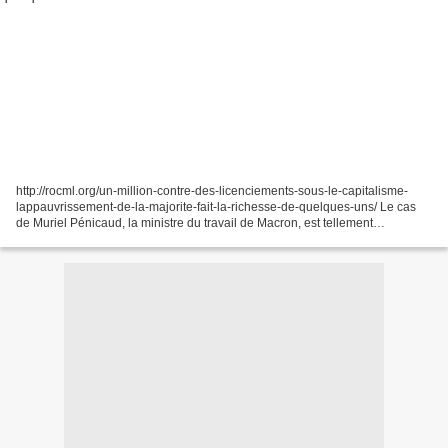
http://rocml.org/un-million-contre-des-licenciements-sous-le-capitalisme-
lappauvrissement-de-la-majorite-fait-la-richesse-de-quelques-uns/ Le cas
de Muriel Pénicaud, la ministre du travail de Macron, est tellement
représentatif de ce gouvernement. Cette...