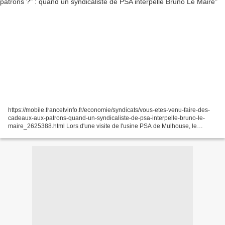
https://mobile.francetvinfo.fr/economie/syndicats/vous-etes-venu-faire-des-
cadeaux-aux-patrons-quand-un-syndicaliste-de-psa-interpelle-bruno-le-
maire_2625388.html Lors d'une visite de l'usine PSA de Mulhouse, le
ministre de l'Économie Bruno Le Maire a...