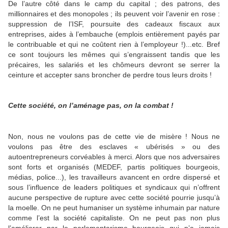
De l’autre côté dans le camp du capital ; des patrons, des
millionnaires et des monopoles ; ils peuvent voir l’avenir en rose :
suppression de l’ISF, poursuite des cadeaux fiscaux aux
entreprises, aides à l’embauche (emplois entièrement payés par
le contribuable et qui ne coûtent rien à l’employeur !)...etc. Bref
ce sont toujours les mêmes qui s’engraissent tandis que les
précaires, les salariés et les chômeurs devront se serrer la
ceinture et accepter sans broncher de perdre tous leurs droits !
Cette société, on l’aménage pas, on la combat !
Non, nous ne voulons pas de cette vie de misère ! Nous ne
voulons pas être des esclaves « ubérisés » ou des
autoentrepreneurs corvéables à merci. Alors que nos adversaires
sont forts et organisés (MEDEF, partis politiques bourgeois,
médias, police...), les travailleurs avancent en ordre dispersé et
sous l’influence de leaders politiques et syndicaux qui n’offrent
aucune perspective de rupture avec cette société pourrie jusqu’à
la moelle. On ne peut humaniser un système inhumain par nature
comme l’est la société capitaliste. On ne peut pas non plus
l’améliorer par le parlementarisme bourgeois qui n’a jamais