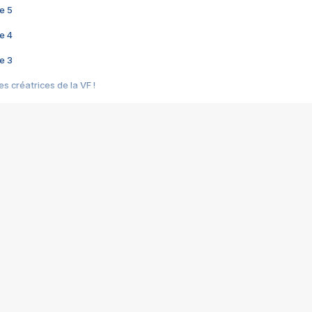
e 5
e 4
e 3
s créatrices de la VF !
e 2
e 1
e Mektoub My Love arrive enfin ! Rencontre avec Shaïn Boumedine et Sal
i : après Toni en famille
elle réalise le bouleversant Dites lui que je l'aime
ais ! Rencontre autour de Vie privée de Rebecca Zlotowski
 de Marguerite, Grave... Rencontre avec Ella Rumpf
 Les Rêveurs, un film intime sur la santé mentale
a avec un film sur le mouvement des Gilets jaunes