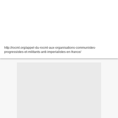
http://rocml.org/appel-du-rocml-aux-organisations-communistes-
progressistes-et-militants-anti-imperialistes-en-france/