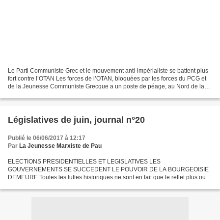
Le Parti Communiste Grec et le mouvement anti-impérialiste se battent plus
fort contre l’OTAN Les forces de l’OTAN, bloquées par les forces du PCG et
de la Jeunesse Communiste Grecque a un poste de péage, au Nord de la
Grèce (Macédoine), ont du faire...
Législatives de juin, journal n°20
Publié le 06/06/2017 à 12:17
Par
La Jeunesse Marxiste de Pau
ELECTIONS PRESIDENTIELLES ET LEGISLATIVES LES
GOUVERNEMENTS SE SUCCEDENT LE POUVOIR DE LA BOURGEOISIE
DEMEURE Toutes les luttes historiques ne sont en fait que le reflet plus ou
moins net des affrontements de classes conditionnés en dernière analyse
par...