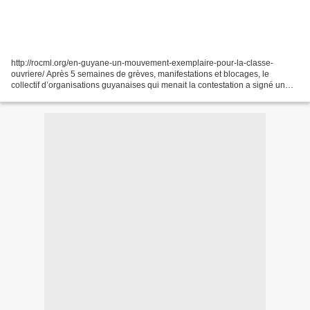
http://rocml.org/en-guyane-un-mouvement-exemplaire-pour-la-classe-
ouvriere/ Après 5 semaines de grèves, manifestations et blocages, le
collectif d’organisations guyanaises qui menait la contestation a signé un
accord historique le 21 avril 2017 avec l’État...