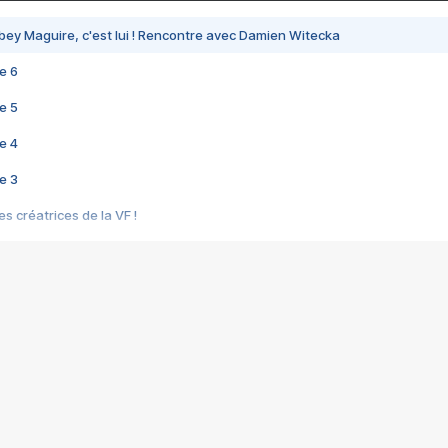
bey Maguire, c'est lui ! Rencontre avec Damien Witecka
e 6
e 5
e 4
e 3
s créatrices de la VF !
e 2
e 1
e Mektoub My Love arrive enfin ! Rencontre avec Shaïn Boumedine et Sal
i : après Toni en famille
elle réalise le bouleversant Dites lui que je l'aime
ais ! Rencontre autour de Vie privée de Rebecca Zlotowski