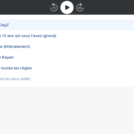
 DayZ
 a 13 ans (et vous l'avez ignoré)
e (littéralement)
im Rayan
 toutes les règles
s les jeux vidéo
us choquant de Rockstar ? - Le scandale BULLY
e plus moche de Steam
du RÊVE tourne au CAUCHEMAR
pendant 8 heures
it… à tort