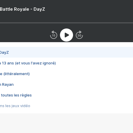
 Battle Royale - DayZ
 DayZ
 a 13 ans (et vous l'avez ignoré)
e (littéralement)
im Rayan
 toutes les règles
s les jeux vidéo
us choquant de Rockstar ? - Le scandale BULLY
e plus moche de Steam