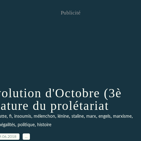
Publicité
volution d'Octobre (3è
tature du prolétariat
,
,
,
,
,
,
,
,
,
utte
fi
insoumis
mélenchon
lénine
staline
marx
engels
marxisme
,
,
négalités
politique
histoire
9.06.2018
…