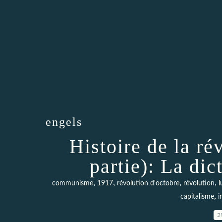
engels
Histoire de la ré
partie): La dic
,
,
,
,
communisme
1917
révolution d'octobre
révolution
l
,
capitalisme
i
2