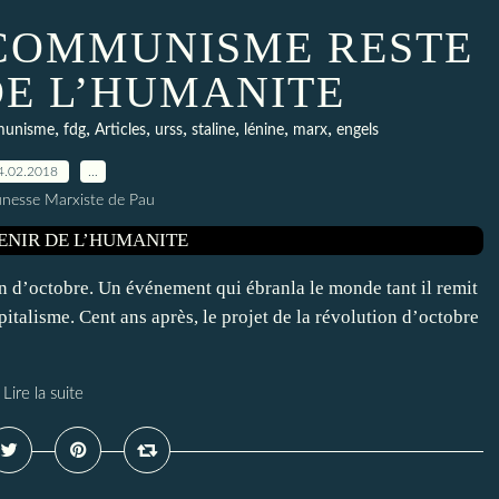
E COMMUNISME RESTE
DE L’HUMANITE
,
,
,
,
,
,
,
unisme
fdg
Articles
urss
staline
lénine
marx
engels
4.02.2018
…
unesse Marxiste de Pau
n d’octobre. Un événement qui ébranla le monde tant il remit
pitalisme. Cent ans après, le projet de la révolution d’octobre
Lire la suite