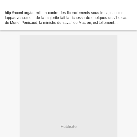
http://rocml.org/un-million-contre-des-licenciements-sous-le-capitalisme-
lappauvrissement-de-la-majorite-fait-la-richesse-de-quelques-uns/ Le cas
de Muriel Pénicaud, la ministre du travail de Macron, est tellement
représentatif de ce gouvernement. Cette...
Publicité