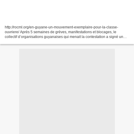
http://rocml.org/en-guyane-un-mouvement-exemplaire-pour-la-classe-
ouvriere/ Après 5 semaines de grèves, manifestations et blocages, le
collectif d’organisations guyanaises qui menait la contestation a signé un
accord historique le 21 avril 2017 avec l’État...