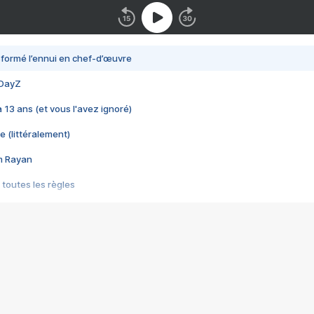
nsformé l’ennui en chef-d’œuvre
 DayZ
 a 13 ans (et vous l'avez ignoré)
e (littéralement)
im Rayan
 toutes les règles
s les jeux vidéo
us choquant de Rockstar ? - Le scandale BULLY
e plus moche de Steam
du RÊVE tourne au CAUCHEMAR
pendant 8 heures