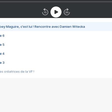
bey Maguire, c'est lui ! Rencontre avec Damien Witecka
e 6
e 5
e 4
e 3
s créatrices de la VF !
e 2
e 1
e Mektoub My Love arrive enfin ! Rencontre avec Shaïn Boumedine et Sal
i : après Toni en famille