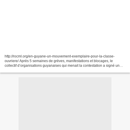
http://rocml.org/en-guyane-un-mouvement-exemplaire-pour-la-classe-
ouvriere/ Après 5 semaines de grèves, manifestations et blocages, le
collectif d’organisations guyanaises qui menait la contestation a signé un
accord historique le 21 avril 2017 avec l’État...