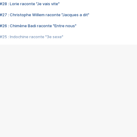
28 : Lorie raconte "Je vais vite"
#27 : Christophe Willem raconte "Jacques a dit"
#26 : Chimène Badi raconte "Entre nous"
#25 : Indochine raconte "3e sexe"
#24 : Zaho raconte "C'est chelou"
#23 : Patrick Bruel raconte "Au café des délices"
#22 : Kyo raconte "Le chemin"
#21 : Nolwenn Leroy raconte "Cassé"
#20 : Patrick Hernandez raconte "Born to be alive"
#19 : Lorie raconte "Près de moi"
#18 : Michael Jones raconte "A nos actes manqués" (avec Jean-Jacque
#17 : Khaled raconte "Aïcha"
#16 : Corneille raconte "Parce qu'on vient de loin"