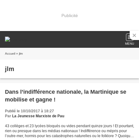
Publicité
MENU
Accueil
» jlm
jlm
Dans l’indifférence nationale, la Martinique se
mobilise et gagne !
Publié le 10/10/2017 à 18:27
Par
La Jeunesse Marxiste de Pau
43 collèges et 23 lycées bloqués ou vides pendant quinze jours ! Et pourtant,
rien ou presque dans les médias nationaux ! Indifférence ou mépris pour
l’outre-mer, hormis pour les catastrophes naturelles ou le folklore ? Quoiqu’il