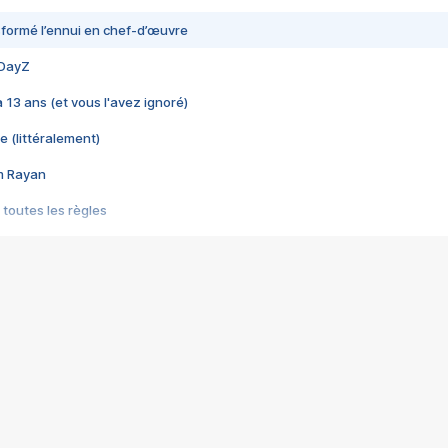
nsformé l’ennui en chef-d’œuvre
 DayZ
 a 13 ans (et vous l'avez ignoré)
e (littéralement)
im Rayan
 toutes les règles
s les jeux vidéo
us choquant de Rockstar ? - Le scandale BULLY
e plus moche de Steam
du RÊVE tourne au CAUCHEMAR
pendant 8 heures
it… à tort