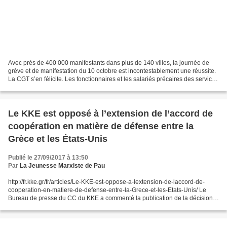
Avec près de 400 000 manifestants dans plus de 140 villes, la journée de
grève et de manifestation du 10 octobre est incontestablement une réussite.
La CGT s’en félicite. Les fonctionnaires et les salariés précaires des services
publics étaient des dizaines...
Le KKE est opposé à l’extension de l’accord de
coopération en matière de défense entre la
Grèce et les États-Unis
Publié le 27/09/2017 à 13:50
Par
La Jeunesse Marxiste de Pau
http://fr.kke.gr/fr/articles/Le-KKE-est-oppose-a-lextension-de-laccord-de-
cooperation-en-matiere-de-defense-entre-la-Grece-et-les-Etats-Unis/ Le
Bureau de presse du CC du KKE a commenté la publication de la décision
gouvernementale étendant l’accord de...