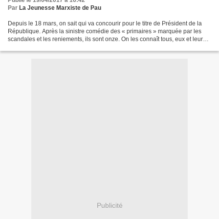
Publié le 19/04/2017 à 16:42
Par
La Jeunesse Marxiste de Pau
Depuis le 18 mars, on sait qui va concourir pour le titre de Président de la
République. Après la sinistre comédie des « primaires » marquée par les
scandales et les reniements, ils sont onze. On les connaît tous, eux et leurs
soutiens. FILLON, MACRON,...
Publicité