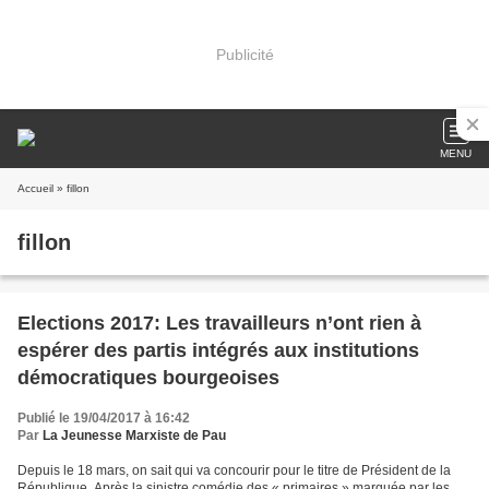
Publicité
MENU
Accueil
» fillon
fillon
Elections 2017: Les travailleurs n’ont rien à
espérer des partis intégrés aux institutions
démocratiques bourgeoises
Publié le 19/04/2017 à 16:42
Par
La Jeunesse Marxiste de Pau
Depuis le 18 mars, on sait qui va concourir pour le titre de Président de la
République. Après la sinistre comédie des « primaires » marquée par les