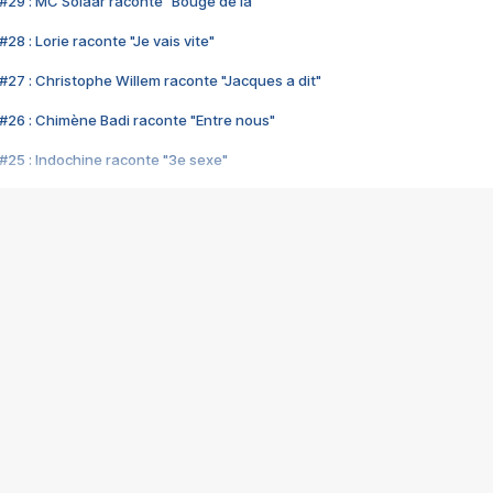
#29 : MC Solaar raconte "Bouge de là"
28 : Lorie raconte "Je vais vite"
#27 : Christophe Willem raconte "Jacques a dit"
#26 : Chimène Badi raconte "Entre nous"
#25 : Indochine raconte "3e sexe"
#24 : Zaho raconte "C'est chelou"
#23 : Patrick Bruel raconte "Au café des délices"
#22 : Kyo raconte "Le chemin"
#21 : Nolwenn Leroy raconte "Cassé"
#20 : Patrick Hernandez raconte "Born to be alive"
#19 : Lorie raconte "Près de moi"
#18 : Michael Jones raconte "A nos actes manqués" (avec Jean-Jacque
#17 : Khaled raconte "Aïcha"