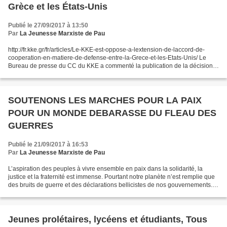
Grèce et les États-Unis
Publié le 27/09/2017 à 13:50
Par
La Jeunesse Marxiste de Pau
http://fr.kke.gr/fr/articles/Le-KKE-est-oppose-a-lextension-de-laccord-de-
cooperation-en-matiere-de-defense-entre-la-Grece-et-les-Etats-Unis/ Le
Bureau de presse du CC du KKE a commenté la publication de la décision
gouvernementale étendant l’accord de...
SOUTENONS LES MARCHES POUR LA PAIX
POUR UN MONDE DEBARASSE DU FLEAU DES
GUERRES
Publié le 21/09/2017 à 16:53
Par
La Jeunesse Marxiste de Pau
L’aspiration des peuples à vivre ensemble en paix dans la solidarité, la
justice et la fraternité est immense. Pourtant notre planète n’est remplie que
des bruits de guerre et des déclarations bellicistes de nos gouvernements.
Des pays entiers sont ravagés...
Jeunes prolétaires, lycéens et étudiants, Tous