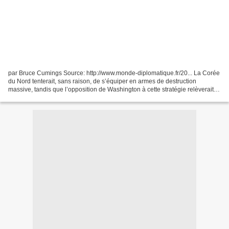
par Bruce Cumings Source: http://www.monde-diplomatique.fr/20... La Corée
du Nord tenterait, sans raison, de s’équiper en armes de destruction
massive, tandis que l’opposition de Washington à cette stratégie relèverait
de l’innocence originelle. Pourtant,...