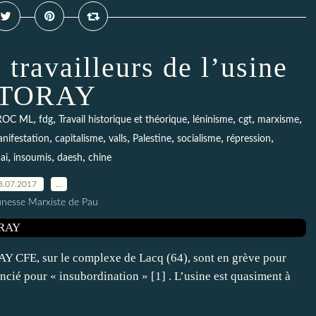
 travailleurs de l’usine
 TORAY
,
,
,
,
,
,
ROC ML
fdg
Travail historique et théorique
léninisme
cgt
marxisme
,
,
,
,
,
,
nifestation
capitalisme
valls
Palestine
socialisme
répression
,
,
,
ai
insoumis
daesh
chine
8.07.2017
…
unesse Marxiste de Pau
ORAY CFE, sur le complexe de Lacq (64), sont en grève pour
encié pour « insubordination » [1] . L’usine est quasiment à