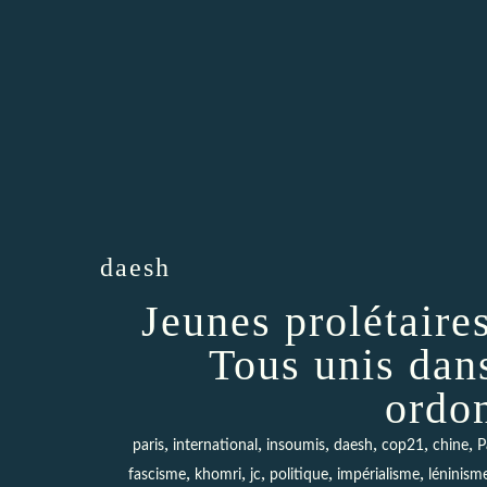
daesh
Jeunes prolétaires
Tous unis dans
ordo
,
,
,
,
,
,
paris
international
insoumis
daesh
cop21
chine
P
,
,
,
,
,
fascisme
khomri
jc
politique
impérialisme
léninism