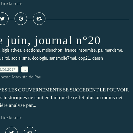
Lire la suite
e juin, journal n°20
,
,
,
,
,
,
,
législatives
élections
mélenchon
france insoumise
ps
marxisme
,
,
,
,
,
alité
socialisme
écologie
sansmoile7mai
cop21
daesh
6.06.2017
…
unesse Marxiste de Pau
IVES LES GOUVERNEMENTS SE SUCCEDENT LE POUVOIR
toriques ne sont en fait que le reflet plus ou moins net
ère analyse par...
Lire la suite