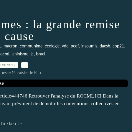
rmes : la grande remise
n cause
,
,
,
,
,
,
,
,
,
L
macron
communime
écologie
vdc
pcof
insoumis
daesh
cop21
,
,
,
rocml
leninisme
jc
israel
3.08.2017
…
unesse Marxiste de Pau
_article=44746 Retrouver l'analyse du ROCML ICI Dans la
travail prévoient de démolir les conventions collectives en
Lire la suite