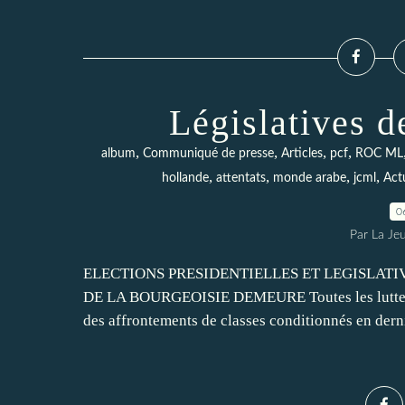
Législatives d
,
,
,
,
album
Communiqué de presse
Articles
pcf
ROC ML
,
,
,
,
hollande
attentats
monde arabe
jcml
Actu
0
Par La Je
ELECTIONS PRESIDENTIELLES ET LEGISLAT
DE LA BOURGEOISIE DEMEURE Toutes les luttes his
des affrontements de classes conditionnés en derni