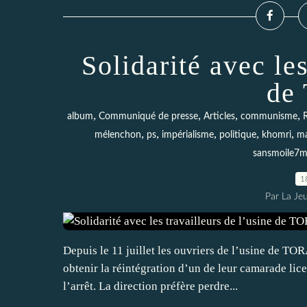
Solidarité avec les
de
,
,
,
,
album
Communiqué de presse
Articles
communisme
,
,
,
,
,
mélenchon
ps
impérialisme
politique
khomri
ma
sansmoile7m
1
Par La Je
Depuis le 11 juillet les ouvriers de l’usine de T
obtenir la réintégration d’un de leur camarade lic
l’arrêt. La direction préfère perdre...