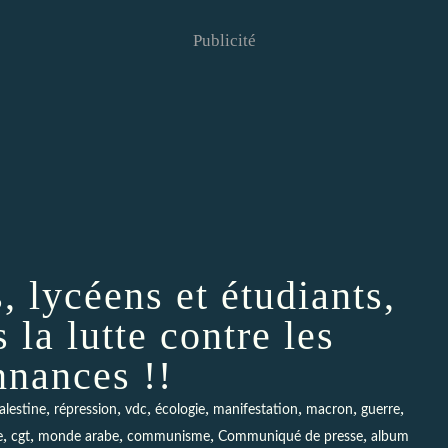
Publicité
, lycéens et étudiants,
 la lutte contre les
nnances !!
,
,
,
,
,
,
,
alestine
répression
vdc
écologie
manifestation
macron
guerre
,
,
,
,
,
e
cgt
monde arabe
communisme
Communiqué de presse
album