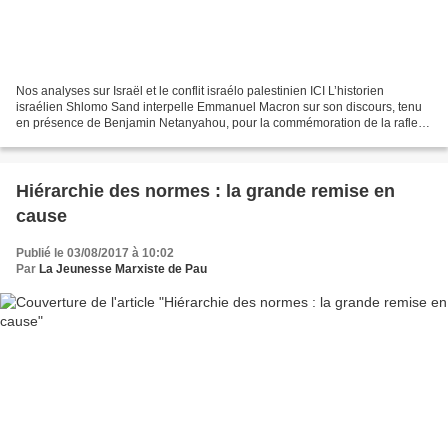
Nos analyses sur Israël et le conflit israélo palestinien ICI L’historien
israélien Shlomo Sand interpelle Emmanuel Macron sur son discours, tenu
en présence de Benjamin Netanyahou, pour la commémoration de la rafle
du Vel’ d’Hiv : « L’ancien étudiant...
Hiérarchie des normes : la grande remise en
cause
Publié le 03/08/2017 à 10:02
Par
La Jeunesse Marxiste de Pau