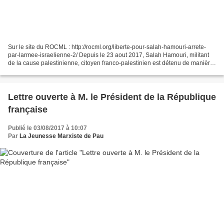
Sur le site du ROCML : http://rocml.org/liberte-pour-salah-hamouri-arrete-
par-larmee-israelienne-2/ Depuis le 23 aout 2017, Salah Hamouri, militant
de la cause palestinienne, citoyen franco-palestinien est détenu de manière
arbitraire par l’armée israélienne....
Lettre ouverte à M. le Président de la République
française
Publié le 03/08/2017 à 10:07
Par
La Jeunesse Marxiste de Pau