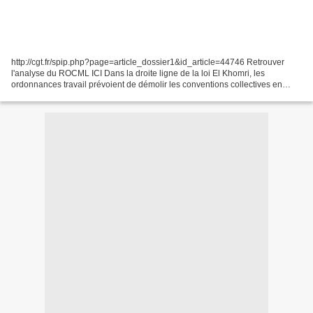
http://cgt.fr/spip.php?page=article_dossier1&id_article=44746 Retrouver
l'analyse du ROCML ICI Dans la droite ligne de la loi El Khomri, les
ordonnances travail prévoient de démolir les conventions collectives en
permettant aux accords d’entreprises de...