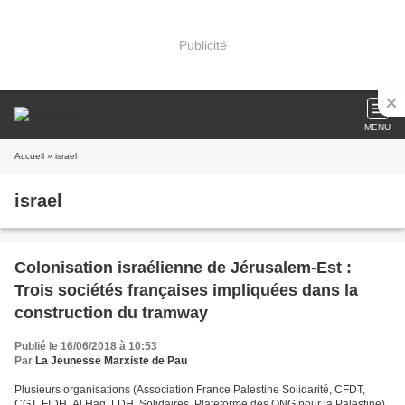
Publicité
MENU
Accueil
» israel
israel
Colonisation israélienne de Jérusalem-Est :
Trois sociétés françaises impliquées dans la
construction du tramway
Publié le 16/06/2018 à 10:53
Par
La Jeunesse Marxiste de Pau
Plusieurs organisations (Association France Palestine Solidarité, CFDT,
CGT, FIDH, Al Haq, LDH, Solidaires, Plateforme des ONG pour la Palestine)