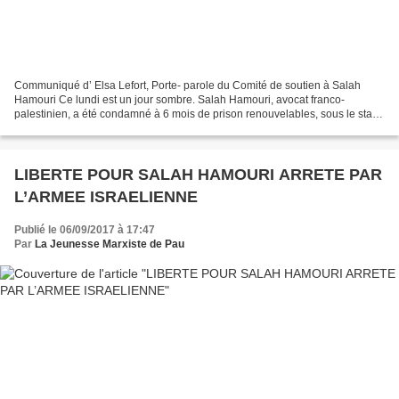
Communiqué d’ Elsa Lefort, Porte- parole du Comité de soutien à Salah
Hamouri Ce lundi est un jour sombre. Salah Hamouri, avocat franco-
palestinien, a été condamné à 6 mois de prison renouvelables, sous le statut
de la « détention administrative. ». C’est-à-dire...
LIBERTE POUR SALAH HAMOURI ARRETE PAR
L’ARMEE ISRAELIENNE
Publié le 06/09/2017 à 17:47
Par
La Jeunesse Marxiste de Pau