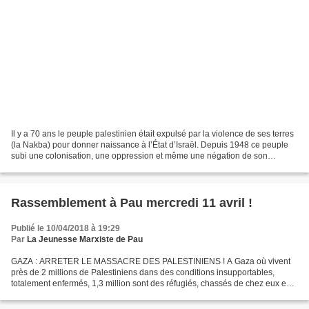
Il y a 70 ans le peuple palestinien était expulsé par la violence de ses terres
(la Nakba) pour donner naissance à l’État d’Israël. Depuis 1948 ce peuple
subi une colonisation, une oppression et même une négation de son
existence de la part des forces...
Rassemblement à Pau mercredi 11 avril !
Publié le 10/04/2018 à 19:29
Par
La Jeunesse Marxiste de Pau
GAZA : ARRETER LE MASSACRE DES PALESTINIENS ! A Gaza où vivent
près de 2 millions de Palestiniens dans des conditions insupportables,
totalement enfermés, 1,3 million sont des réfugiés, chassés de chez eux en
1947-48 quand Israël a été créé sur la terre...