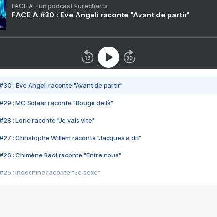
FACE A - un podcast Purecharts
FACE A #30 : Eve Angeli raconte "Avant de partir"
#30 : Eve Angeli raconte "Avant de partir"
#29 : MC Solaar raconte "Bouge de là"
28 : Lorie raconte "Je vais vite"
#27 : Christophe Willem raconte "Jacques a dit"
#26 : Chimène Badi raconte "Entre nous"
#25 : Indochine raconte "3e sexe"
#24 : Zaho raconte "C'est chelou"
#23 : Patrick Bruel raconte "Au café des délices"