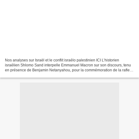
Nos analyses sur Israël et le conflit israélo palestinien ICI L’historien
israélien Shlomo Sand interpelle Emmanuel Macron sur son discours, tenu
en présence de Benjamin Netanyahou, pour la commémoration de la rafle
du Vel’ d’Hiv : « L’ancien étudiant...