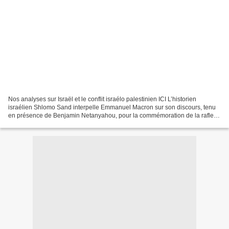
Nos analyses sur Israël et le conflit israélo palestinien ICI L’historien
israélien Shlomo Sand interpelle Emmanuel Macron sur son discours, tenu
en présence de Benjamin Netanyahou, pour la commémoration de la rafle
du Vel’ d’Hiv : « L’ancien étudiant...