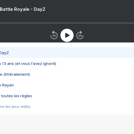
 Battle Royale - DayZ
 DayZ
 a 13 ans (et vous l'avez ignoré)
e (littéralement)
im Rayan
 toutes les règles
s les jeux vidéo
us choquant de Rockstar ? - Le scandale BULLY
e plus moche de Steam