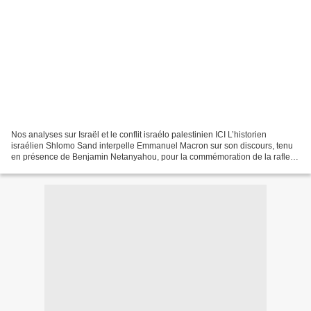
Nos analyses sur Israël et le conflit israélo palestinien ICI L’historien
israélien Shlomo Sand interpelle Emmanuel Macron sur son discours, tenu
en présence de Benjamin Netanyahou, pour la commémoration de la rafle
du Vel’ d’Hiv : « L’ancien étudiant...