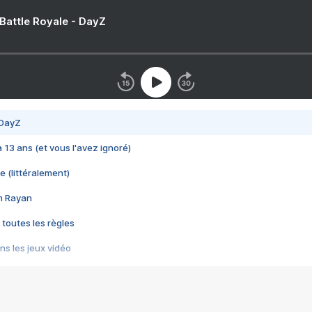
 Battle Royale - DayZ
 DayZ
 a 13 ans (et vous l'avez ignoré)
e (littéralement)
im Rayan
 toutes les règles
s les jeux vidéo
us choquant de Rockstar ? - Le scandale BULLY
e plus moche de Steam