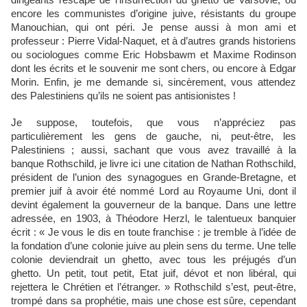
dirigeants rescapé de l’insurrection du ghetto de Varsovie, ou
encore les communistes d’origine juive, résistants du groupe
Manouchian, qui ont péri. Je pense aussi à mon ami et
professeur : Pierre Vidal-Naquet, et à d’autres grands historiens
ou sociologues comme Eric Hobsbawm et Maxime Rodinson
dont les écrits et le souvenir me sont chers, ou encore à Edgar
Morin. Enfin, je me demande si, sincèrement, vous attendez
des Palestiniens qu’ils ne soient pas antisionistes !
Je suppose, toutefois, que vous n’appréciez pas
particulièrement les gens de gauche, ni, peut-être, les
Palestiniens ; aussi, sachant que vous avez travaillé à la
banque Rothschild, je livre ici une citation de Nathan Rothschild,
président de l’union des synagogues en Grande-Bretagne, et
premier juif à avoir été nommé Lord au Royaume Uni, dont il
devint également la gouverneur de la banque. Dans une lettre
adressée, en 1903, à Théodore Herzl, le talentueux banquier
écrit : « Je vous le dis en toute franchise : je tremble à l’idée de
la fondation d’une colonie juive au plein sens du terme. Une telle
colonie deviendrait un ghetto, avec tous les préjugés d’un
ghetto. Un petit, tout petit, Etat juif, dévot et non libéral, qui
rejettera le Chrétien et l’étranger. » Rothschild s’est, peut-être,
trompé dans sa prophétie, mais une chose est sûre, cependant