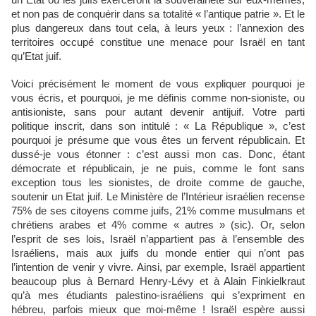
un Etat où les juifs exerceront la souveraineté sur eux-mêmes,
et non pas de conquérir dans sa totalité « l’antique patrie ». Et le
plus dangereux dans tout cela, à leurs yeux : l’annexion des
territoires occupé constitue une menace pour Israël en tant
qu’Etat juif.
Voici précisément le moment de vous expliquer pourquoi je
vous écris, et pourquoi, je me définis comme non-sioniste, ou
antisioniste, sans pour autant devenir antijuif. Votre parti
politique inscrit, dans son intitulé : « La République », c’est
pourquoi je présume que vous êtes un fervent républicain. Et
dussé-je vous étonner : c’est aussi mon cas. Donc, étant
démocrate et républicain, je ne puis, comme le font sans
exception tous les sionistes, de droite comme de gauche,
soutenir un Etat juif. Le Ministère de l’Intérieur israélien recense
75% de ses citoyens comme juifs, 21% comme musulmans et
chrétiens arabes et 4% comme « autres » (sic). Or, selon
l’esprit de ses lois, Israël n’appartient pas à l’ensemble des
Israéliens, mais aux juifs du monde entier qui n’ont pas
l’intention de venir y vivre. Ainsi, par exemple, Israël appartient
beaucoup plus à Bernard Henry-Lévy et à Alain Finkielkraut
qu’à mes étudiants palestino-israéliens qui s’expriment en
hébreu, parfois mieux que moi-même ! Israël espère aussi