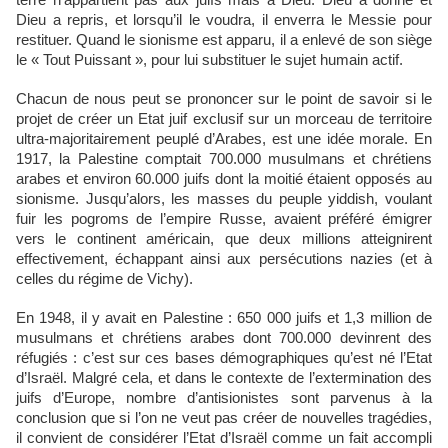
terre n’appartient pas aux juifs mais à Dieu. Dieu a donné et
Dieu a repris, et lorsqu’il le voudra, il enverra le Messie pour
restituer. Quand le sionisme est apparu, il a enlevé de son siège
le « Tout Puissant », pour lui substituer le sujet humain actif.
Chacun de nous peut se prononcer sur le point de savoir si le
projet de créer un Etat juif exclusif sur un morceau de territoire
ultra-majoritairement peuplé d’Arabes, est une idée morale. En
1917, la Palestine comptait 700.000 musulmans et chrétiens
arabes et environ 60.000 juifs dont la moitié étaient opposés au
sionisme. Jusqu’alors, les masses du peuple yiddish, voulant
fuir les pogroms de l’empire Russe, avaient préféré émigrer
vers le continent américain, que deux millions atteignirent
effectivement, échappant ainsi aux persécutions nazies (et à
celles du régime de Vichy).
En 1948, il y avait en Palestine : 650 000 juifs et 1,3 million de
musulmans et chrétiens arabes dont 700.000 devinrent des
réfugiés : c’est sur ces bases démographiques qu’est né l’Etat
d’Israël. Malgré cela, et dans le contexte de l’extermination des
juifs d’Europe, nombre d’antisionistes sont parvenus à la
conclusion que si l’on ne veut pas créer de nouvelles tragédies,
il convient de considérer l’Etat d’Israël comme un fait accompli