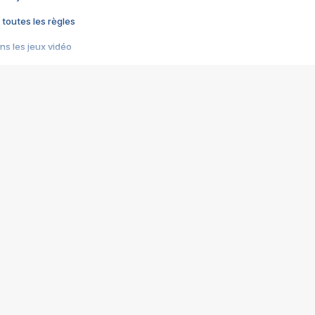
 toutes les règles
s les jeux vidéo
us choquant de Rockstar ? - Le scandale BULLY
e plus moche de Steam
du RÊVE tourne au CAUCHEMAR
pendant 8 heures
it… à tort
umiliés par un jeu vidéo
ire - Final Fantasy 8
ti un empire - Age of Empires
story DOFUS
tard, il crée l'un des pires jeux de tous les temps, MindsEye.