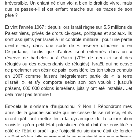
irréversible. Un enfant né d’un viol a bien le droit de vivre, mais
que se passe-t-il si cet enfant marche sur les traces de son
père ?
Et vint l’année 1967 : depuis lors Israël règne sur 5,5 millions de
Palestiniens, privés de droits civiques, politiques et sociaux. Ils
sont assujettis par Israël à un contrôle militaire : pour une partie
d’entre eux, dans une sorte de « réserve d’Indiens » en
Cisjordanie, tandis que d’autres sont enfermés dans un «
réserve de barbelés » à Gaza (70% de ceux-ci sont des
réfugiés ou des descendants de réfugiés). Israël, qui ne cesse
de proclamer son désir de paix, considère les territoires conquis
en 1967 comme faisant intégralement partie de « la terre
d’Israël », et s’y comporte selon son bon vouloir : jusqu’à
présent, 600 000 colons israéliens juifs y ont été installés….et
cela n’est pas terminé !
Est-cela le sionisme d’aujourd’hui ? Non ! Répondront mes
amis de la gauche sioniste qui ne cesse de se rétrécir, et ils
diront qu’il faut mettre fin à la dynamique de la colonisation
sioniste, qu’un petit Etat palestinien étroit doit être constitué à
côté de l’Etat d’Israël, que l’objectif du sionisme était de fonder