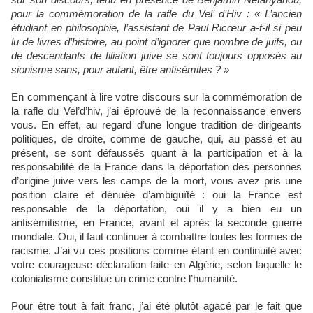
sur son discours, tenu en présence de Benjamin Netanyahou,
pour la commémoration de la rafle du Vel’ d’Hiv : « L’ancien
étudiant en philosophie, l’assistant de Paul Ricœur a-t-il si peu
lu de livres d’histoire, au point d’ignorer que nombre de juifs, ou
de descendants de filiation juive se sont toujours opposés au
sionisme sans, pour autant, être antisémites ? »
En commençant à lire votre discours sur la commémoration de
la rafle du Vel’d’hiv, j’ai éprouvé de la reconnaissance envers
vous. En effet, au regard d’une longue tradition de dirigeants
politiques, de droite, comme de gauche, qui, au passé et au
présent, se sont défaussés quant à la participation et à la
responsabilité de la France dans la déportation des personnes
d’origine juive vers les camps de la mort, vous avez pris une
position claire et dénuée d’ambiguïté : oui la France est
responsable de la déportation, oui il y a bien eu un
antisémitisme, en France, avant et après la seconde guerre
mondiale. Oui, il faut continuer à combattre toutes les formes de
racisme. J’ai vu ces positions comme étant en continuité avec
votre courageuse déclaration faite en Algérie, selon laquelle le
colonialisme constitue un crime contre l’humanité.
Pour être tout à fait franc, j’ai été plutôt agacé par le fait que