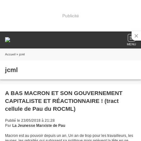
Publicité
MENU
Accueil
» jcml
jcml
A BAS MACRON ET SON GOUVERNEMENT
CAPITALISTE ET RÉACTIONNAIRE ! (tract
cellule de Pau du ROCML)
Publié le 23/05/2018 à 21:28
Par
La Jeunesse Marxiste de Pau
Macron est au pouvoir depuis un an. Un an de trop pour les travailleurs, les
jeunes, les retraités qui subissent sa politique mais relèvent la tête en se