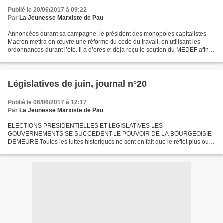
Publié le 20/06/2017 à 09:22
Par
La Jeunesse Marxiste de Pau
Annoncées durant sa campagne, le président des monopoles capitalistes
Macron mettra en œuvre une réforme du code du travail, en utilisant les
ordonnances durant l’été. Il a d’ores et déjà reçu le soutien du MEDEF afin
de mener ses contre-réformes : «...
Législatives de juin, journal n°20
Publié le 06/06/2017 à 12:17
Par
La Jeunesse Marxiste de Pau
ELECTIONS PRESIDENTIELLES ET LEGISLATIVES LES
GOUVERNEMENTS SE SUCCEDENT LE POUVOIR DE LA BOURGEOISIE
DEMEURE Toutes les luttes historiques ne sont en fait que le reflet plus ou
moins net des affrontements de classes conditionnés en dernière analyse
par...