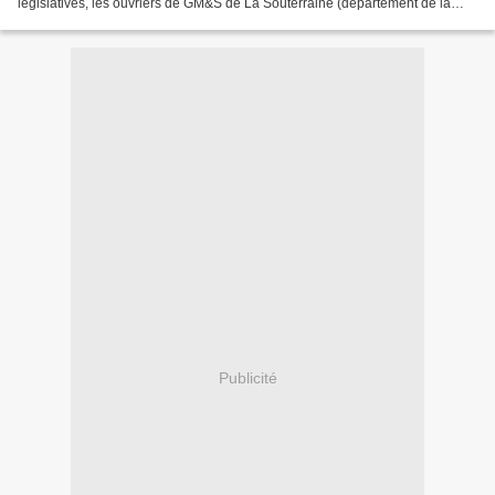
législatives, les ouvriers de GM&S de La Souterraine (département de la
Creuse), menacés de liquidation judiciaire,...
Publicité