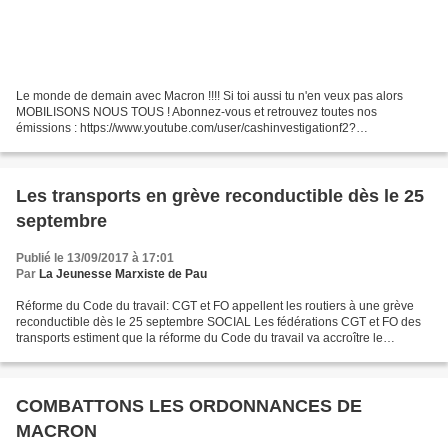
Le monde de demain avec Macron !!!! Si toi aussi tu n'en veux pas alors
MOBILISONS NOUS TOUS ! Abonnez-vous et retrouvez toutes nos
émissions : https://www.youtube.com/user/cashinvestigationf2?
sub_confirmation=1 Les chiffres sont alarmants : un quart...
Les transports en grève reconductible dès le 25
septembre
Publié le 13/09/2017 à 17:01
Par
La Jeunesse Marxiste de Pau
Réforme du Code du travail: CGT et FO appellent les routiers à une grève
reconductible dès le 25 septembre SOCIAL Les fédérations CGT et FO des
transports estiment que la réforme du Code du travail va accroître le
«dumping» social entre les entreprises...
COMBATTONS LES ORDONNANCES DE
MACRON