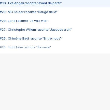
#30 : Eve Angeli raconte "Avant de partir"
#29 : MC Solaar raconte "Bouge de là"
28 : Lorie raconte "Je vais vite"
#27 : Christophe Willem raconte "Jacques a dit"
#26 : Chimène Badi raconte "Entre nous"
#25 : Indochine raconte "3e sexe"
#24 : Zaho raconte "C'est chelou"
#23 : Patrick Bruel raconte "Au café des délices"
#22 : Kyo raconte "Le chemin"
#21 : Nolwenn Leroy raconte "Cassé"
#20 : Patrick Hernandez raconte "Born to be alive"
#19 : Lorie raconte "Près de moi"
#18 : Michael Jones raconte "A nos actes manqués" (avec Jean-Jacque