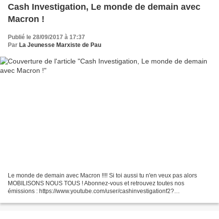
Cash Investigation, Le monde de demain avec
Macron !
Publié le 28/09/2017 à 17:37
Par
La Jeunesse Marxiste de Pau
Le monde de demain avec Macron !!!! Si toi aussi tu n'en veux pas alors
MOBILISONS NOUS TOUS ! Abonnez-vous et retrouvez toutes nos
émissions : https://www.youtube.com/user/cashinvestigationf2?
sub_confirmation=1 Les chiffres sont alarmants : un quart...