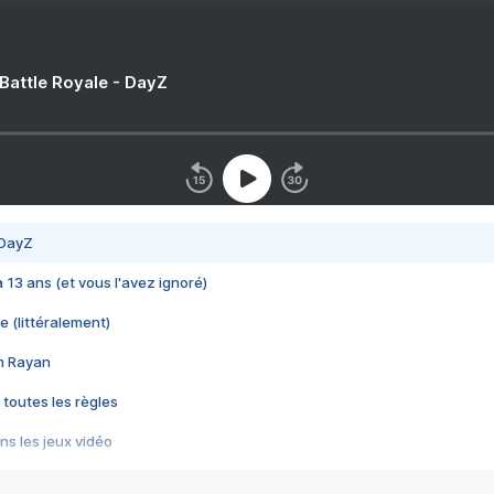
 Battle Royale - DayZ
 DayZ
 a 13 ans (et vous l'avez ignoré)
e (littéralement)
im Rayan
 toutes les règles
s les jeux vidéo
us choquant de Rockstar ? - Le scandale BULLY