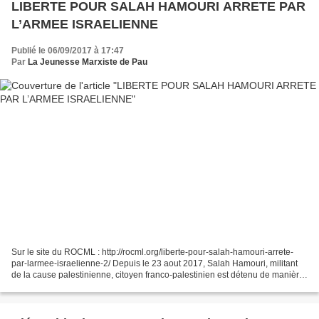
LIBERTE POUR SALAH HAMOURI ARRETE PAR
L’ARMEE ISRAELIENNE
Publié le 06/09/2017 à 17:47
Par
La Jeunesse Marxiste de Pau
Sur le site du ROCML : http://rocml.org/liberte-pour-salah-hamouri-arrete-
par-larmee-israelienne-2/ Depuis le 23 aout 2017, Salah Hamouri, militant
de la cause palestinienne, citoyen franco-palestinien est détenu de manière
arbitraire par l’armée israélienne....