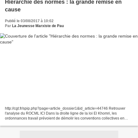
Hiérarchie des normes : la grande remise en
cause
Publié le 03/08/2017 à 10:02
Par
La Jeunesse Marxiste de Pau
http://cgt.fr/spip.php?page=article_dossier1&id_article=44746 Retrouver
l'analyse du ROCML ICI Dans la droite ligne de la loi El Khomri, les
ordonnances travail prévoient de démolir les conventions collectives en
permettant aux accords d’entreprises de...