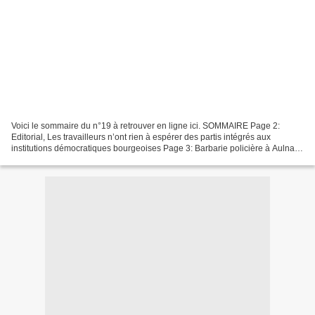
Voici le sommaire du n°19 à retrouver en ligne ici. SOMMAIRE Page 2:
Editorial, Les travailleurs n’ont rien à espérer des partis intégrés aux
institutions démocratiques bourgeoises Page 3: Barbarie policière à Aulnay-
Sous-Bois, la vraie nature de l’Etat...