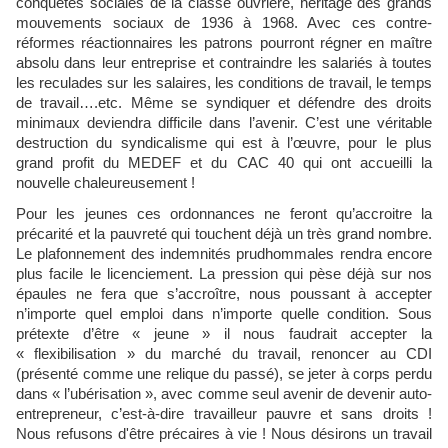
conquêtes sociales de la classe ouvrière, héritage des grands
mouvements sociaux de 1936 à 1968. Avec ces contre-
réformes réactionnaires les patrons pourront régner en maître
absolu dans leur entreprise et contraindre les salariés à toutes
les reculades sur les salaires, les conditions de travail, le temps
de travail….etc. Même se syndiquer et défendre des droits
minimaux deviendra difficile dans l’avenir. C’est une véritable
destruction du syndicalisme qui est à l’œuvre, pour le plus
grand profit du MEDEF et du CAC 40 qui ont accueilli la
nouvelle chaleureusement !
Pour les jeunes ces ordonnances ne feront qu’accroitre la
précarité et la pauvreté qui touchent déjà un très grand nombre.
Le plafonnement des indemnités prudhommales rendra encore
plus facile le licenciement. La pression qui pèse déjà sur nos
épaules ne fera que s’accroître, nous poussant à accepter
n’importe quel emploi dans n’importe quelle condition. Sous
prétexte d’être « jeune » il nous faudrait accepter la
« flexibilisation » du marché du travail, renoncer au CDI
(présenté comme une relique du passé), se jeter à corps perdu
dans « l’ubérisation », avec comme seul avenir de devenir auto-
entrepreneur, c’est-à-dire travailleur pauvre et sans droits !
Nous refusons d'être précaires à vie ! Nous désirons un travail