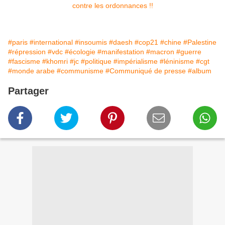
#paris
#international
#insoumis
#daesh
#cop21
#chine
#Palestine
#répression
#vdc
#écologie
#manifestation
#macron
#guerre
#fascisme
#khomri
#jc
#politique
#impérialisme
#léninisme
#cgt
#monde arabe
#communisme
#Communiqué de presse
#album
Partager