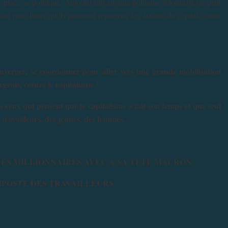
 place sa politique. Aujourd’hui aucune politique réformiste ne peut
ant pour lutter qu’ils pourront repousser les assauts du capital contre
ger, se coordonner pour aller vers une grande mobilisation
geois, contre le capitalisme !
qui pensent que le capitalisme a fait son temps et que seul
 travailleurs, des jeunes, des femmes.
ES MILLIONNAIRES AVEC A SA TETE MACRON
IPOSTE DES TRAVAILLEURS