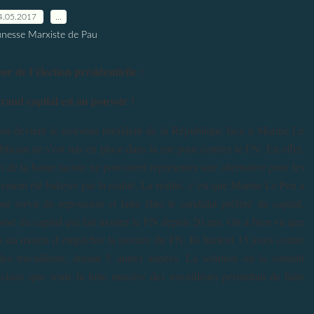
4.05.2017
…
unesse Marxiste de Pau
ur de l’élection présidentielle :
rand capital est au pouvoir !
n devient le nouveau président de la République face à Marine Le
icain ne s’est mis en place dans la rue pour contrer le FN. En effet,
t de la haine raciste ne pouvaient représenter une alternative pour les
alement été balayés par la réalité. La réalité, c’est que Marine Le Pen a
r servir de repoussoir et faire élire le candidat préféré du capital,
ensive du capital qui fait monter le FN depuis 20 ans. On a bien vu que
 pas un moyen d’empêcher la montée du FN. Ils hurlent 15 jours contre
les travailleurs, durant 5 autres années. La solution on la connaît
iaux que seule la lutte massive des travailleurs permettait de faire