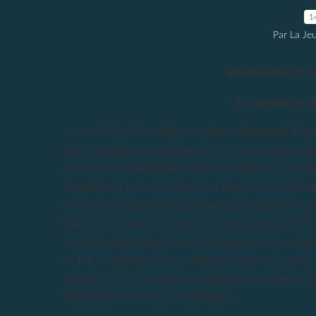
1
Par La Je
nd
Résultats du 2
to
Le candidat du g
Avec 66,1 % des suffrages exprimés, Emmanuel Macro
Pen. Cependant, contrairement à 2002, aucun front républ
ni le front des millionnaires autour de Macron, ni le fron
travailleurs. Et ceux qui criaient au loup fasciste ont fin
eu le rôle d’épouvantail réactionnaire et xénophobe pou
Macron. La réalité, c’est que c’est cette politique d’off
les fronts républicains derrière la bourgeoisie ne sont
le FN et appliquent des politiques régressives contre 
pourtant. On a vu durant les différents mouvements soc
disparaître le FN de la scène publique.