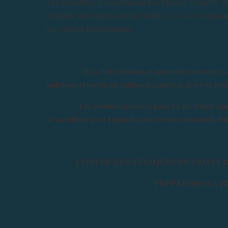
Les législatives n’empêcheront pas Macron de mettre en
répondre aux besoins des travailleurs. C’est en s’organis
leur intérêts fondamentaux.
Les luttes locales et nationales doivent conver
politique et syndicale nationale contre le pouvoir bour
Les communistes ont pour tâche d’unir tous ceux 
le socialisme peut répondre aux besoins essentiels des
CONTRE LES ATTAQUES DU FRONT D
PREPARONS LA R