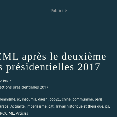
Publicité
L après le deuxième
s présidentielles 2017
ories
>
tions présidentielles 2017
,
,
,
,
,
,
,
,
,
leninisme
jc
insoumis
daesh
cop21
chine
communime
paris
,
,
,
,
,
,
arabe
Actualité
impérialisme
cgt
Travail historique et théorique
ps
,
ROC ML
Articles