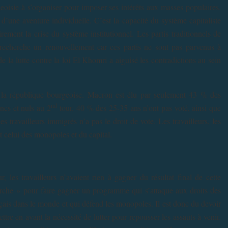
eoisie à s’organiser pour imposer ses intérêts aux masses populaires.
 d’une aventure individuelle. C’est la capacité du système capitaliste
ement la crise du système institutionnel. Les partis traditionnels de
recherche un renouvellement car ces partis ne sont pas parvenus à
e la lutte contre la loi El Khomri a aiguisé les contradictions au sein
e la république bourgeoise. Macron est élu par seulement 43 % des
nd
ancs et nuls au 2
tour. 40 % des 25-35 ans n’ont pas voté, ainsi que
 travailleurs immigrés n’a pas le droit de vote. Les travailleurs, les
celui des monopoles et du capital.
 les travailleurs n’avaient rien à gagner du résultat final de cette
marche » pour faire gagner un programme qui s’attaque aux droits des
ançais dans le monde et qui défend les monopoles. Il est donc du devoir
ttre en avant la nécessité de lutter pour repousser les assauts à venir.