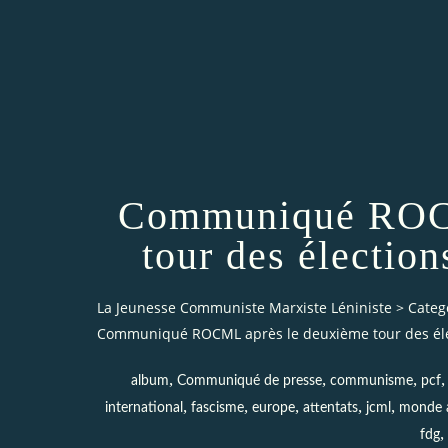
Communiqué ROCM
tour des élection
La Jeunesse Communiste Marxiste Léniniste
>
Categ
Communiqué ROCML après le deuxième tour des élec
,
,
,
album
Communiqué de presse
communisme
pcf
,
,
,
,
,
international
fascisme
europe
attentats
jcml
monde 
,
fdg