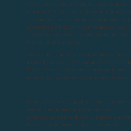
Cette victoire de Macron montre la capacité de la bourg
L’élection de Macron n’est pas la victoire d’un parti ou
mis à mal par la crise économique à surmonter provisoir
gouvernement (PS et LR) ont été laminés. Le capital 
répondre à ses exigences. L’affrontement de classe lors d
du PS et contribué à l’ébranler.
Cette élection a montré le visage antidémocratique d
inscrits. Il y a eu 34 % d’abstentionnistes et de votes bl
32 % des ouvriers. N’oublions pas aussi que la masse des
jeunes ont bien compris que le programme de Macron est 
Comme nous l’avons déjà affirmé avant le premier tour,
élection. Toute la machine institutionnelle était « en 
travailleurs, qui défend l’offensive de l’impérialisme fr
de tous les communistes, syndicalistes, travailleurs de me