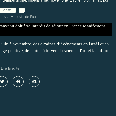
,
,
,
,
,
,
anti-impérialisme
impérialisme
moyen orient
syrie
fplp
hamas
pcf
2.06.2018
…
unesse Marxiste de Pau
e juin à novembre, des dizaines d’événements en Israël et en
ge positive, de tenter, à travers la science, l'art et la culture,
Lire la suite