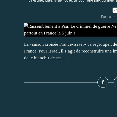
,
,
,
,
palestine
lutte
israel
collectif pour une paix durable
0
Par La Je
La «saison croisée France-Israël» va regrouper, d
France. Pour Israël, il s’agit de reconstruire une ima
de le blanchir de ses...