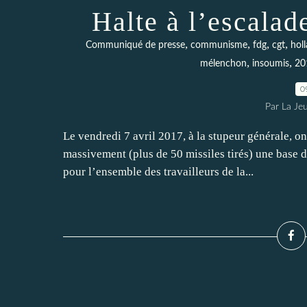
Halte à l’escalad
,
,
,
,
Communiqué de presse
communisme
fdg
cgt
hol
,
,
mélenchon
insoumis
20
0
Par La Je
Le vendredi 7 avril 2017, à la stupeur générale, o
massivement (plus de 50 missiles tirés) une base 
pour l’ensemble des travailleurs de la...