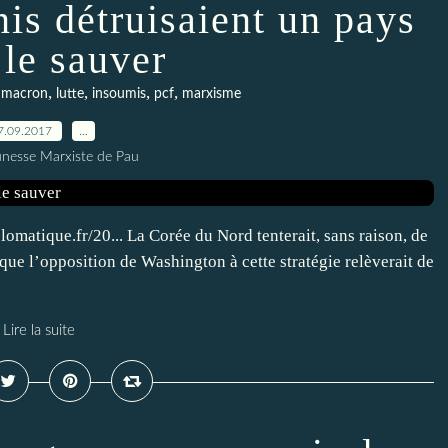
is détruisaient un pays
 le sauver
,
,
,
,
,
macron
lutte
insoumis
pcf
marxisme
7.09.2017
…
unesse Marxiste de Pau
atique.fr/20... La Corée du Nord tenterait, sans raison, de
que l’opposition de Washington à cette stratégie relèverait de
Lire la suite