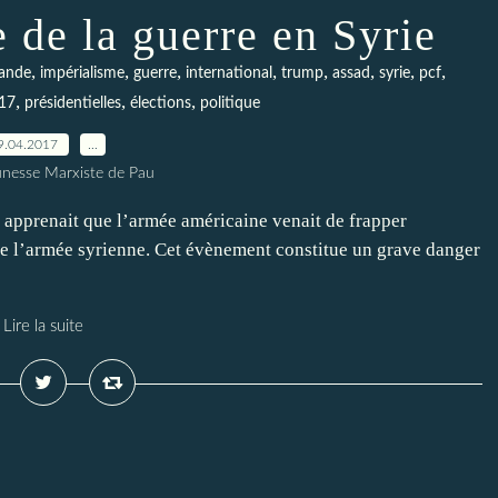
e de la guerre en Syrie
,
,
,
,
,
,
,
,
lande
impérialisme
guerre
international
trump
assad
syrie
pcf
,
,
,
17
présidentielles
élections
politique
9.04.2017
…
unesse Marxiste de Pau
n apprenait que l’armée américaine venait de frapper
de l’armée syrienne. Cet évènement constitue un grave danger
Lire la suite