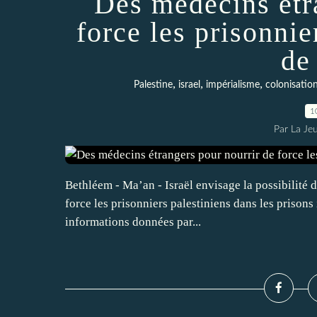
Des médecins étr
force les prisonnie
de
,
,
,
Palestine
israel
impérialisme
colonisatio
1
Par La Je
Bethléem - Ma’an - Israël envisage la possibilité 
force les prisonniers palestiniens dans les prisons 
informations données par...