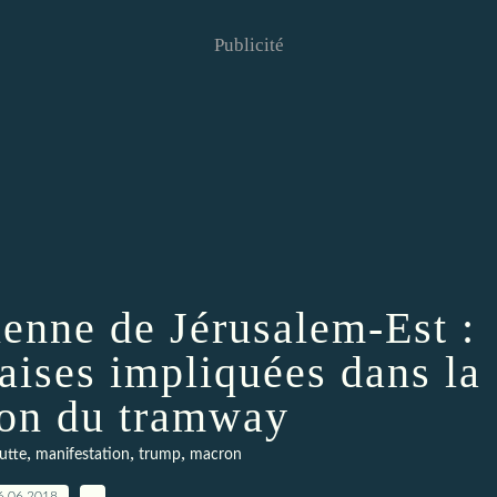
Publicité
ienne de Jérusalem-Est :
çaises impliquées dans la
ion du tramway
,
,
,
lutte
manifestation
trump
macron
6.06.2018
…