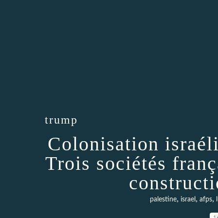
trump
Colonisation israél
Trois sociétés fran
construct
,
,
,
palestine
israel
afps
1