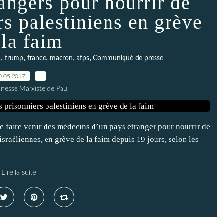
angers pour nourrir de
rs palestiniens en grève
 la faim
,
,
,
,
,
n
trump
france
macron
afps
Communiqué de presse
0.05.2017
…
unesse Marxiste de Pau
de faire venir des médecins d’un pays étranger pour nourrir de
israéliennes, en grève de la faim depuis 19 jours, selon les
Lire la suite