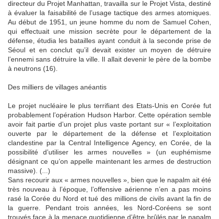
directeur du Projet Manhattan, travailla sur le Projet Vista, destiné
à évaluer la faisabilité de l’usage tactique des armes atomiques.
Au début de 1951, un jeune homme du nom de Samuel Cohen,
qui effectuait une mission secrète pour le département de la
défense, étudia les batailles ayant conduit à la seconde prise de
Séoul et en conclut qu’il devait exister un moyen de détruire
l’ennemi sans détruire la ville. Il allait devenir le père de la bombe
à neutrons (16).
Des milliers de villages anéantis
Le projet nucléaire le plus terrifiant des Etats-Unis en Corée fut
probablement l’opération Hudson Harbor. Cette opération semble
avoir fait partie d’un projet plus vaste portant sur « l’exploitation
ouverte par le département de la défense et l’exploitation
clandestine par la Central Intelligence Agency, en Corée, de la
possibilité d’utiliser les armes nouvelles » (un euphémisme
désignant ce qu’on appelle maintenant les armes de destruction
massive). (...)
Sans recourir aux « armes nouvelles », bien que le napalm ait été
très nouveau à l’époque, l’offensive aérienne n’en a pas moins
rasé la Corée du Nord et tué des millions de civils avant la fin de
la guerre. Pendant trois années, les Nord-Coréens se sont
trouvés face à la menace quotidienne d’être brûlés par le napalm