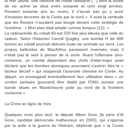
la mer Jaune, une ceinture de cobalt radioactif (...) dont la durée
de vie active se situe entre soixante et cent vingt années.
Pendant soixante ans au moins, il n’aurait pas pu y avoir
d’invasion terrestre de la Corée par le nord ». Il avait la certitude
que les Russes n’auraient pas bougé devant cette stratégie de
l’extrême : « Mon plan était simple comme bonjour (12). »
La radioactivité du cobalt 60 est 320 fois plus élevée que celle du
radium. Selon l’historien Carroll Quigley, une bombe H de 400
tonnes au cobalt pourrait détruire toute vie animale sur terre. Les
propos bellicistes de MacArthur paraissent insensés, mais il
n’était pas le seul à penser de la sorte. Avant l’offensive sino-
coréenne, un comité dépendant des chefs d’état-major avait
déclaré que les bombes atomiques pourraient s’avérer être le «
facteur décisif » qui stopperait l’avancée chinoise en Corée. Au
départ, on envisageait éventuellement leur utilisation dans « un
cordon sanitaire [pouvant] être établi par l’ONU suivant une
bande située en Mandchourie juste au nord de la frontière
coréenne ».
La Chine en ligne de mire
Quelques mois plus tard, le député Albert Gore (le père d’Al
Gore, candidat démocrate malheureux en 2000), qui s’opposa
par la suite à la guerre du Vietnam, déplorait que « la Corée