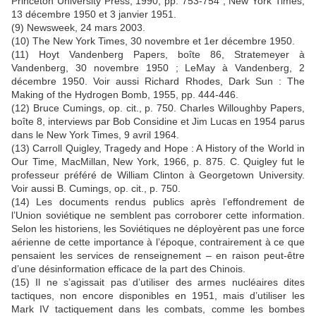
Princeton University Press, 1990, pp. 753-754 ; New York Times,
13 décembre 1950 et 3 janvier 1951.
(9) Newsweek, 24 mars 2003.
(10) The New York Times, 30 novembre et 1er décembre 1950.
(11) Hoyt Vandenberg Papers, boîte 86, Stratemeyer à
Vandenberg, 30 novembre 1950 ; LeMay à Vandenberg, 2
décembre 1950. Voir aussi Richard Rhodes, Dark Sun : The
Making of the Hydrogen Bomb, 1955, pp. 444-446.
(12) Bruce Cumings, op. cit., p. 750. Charles Willoughby Papers,
boîte 8, interviews par Bob Considine et Jim Lucas en 1954 parus
dans le New York Times, 9 avril 1964.
(13) Carroll Quigley, Tragedy and Hope : A History of the World in
Our Time, MacMillan, New York, 1966, p. 875. C. Quigley fut le
professeur préféré de William Clinton à Georgetown University.
Voir aussi B. Cumings, op. cit., p. 750.
(14) Les documents rendus publics après l’effondrement de
l’Union soviétique ne semblent pas corroborer cette information.
Selon les historiens, les Soviétiques ne déployèrent pas une force
aérienne de cette importance à l’époque, contrairement à ce que
pensaient les services de renseignement – en raison peut-être
d’une désinformation efficace de la part des Chinois.
(15) Il ne s’agissait pas d’utiliser des armes nucléaires dites
tactiques, non encore disponibles en 1951, mais d’utiliser les
Mark IV tactiquement dans les combats, comme les bombes