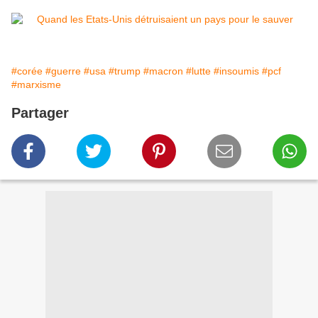
#corée
#guerre
#usa
#trump
#macron
#lutte
#insoumis
#pcf
#marxisme
Partager