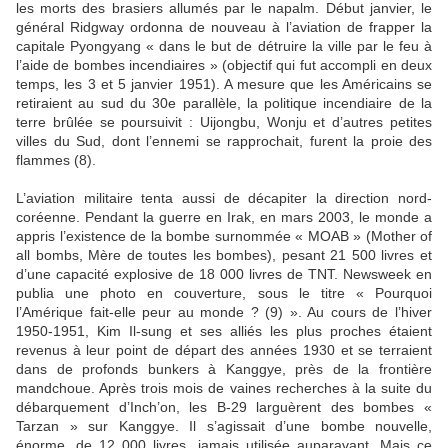
les morts des brasiers allumés par le napalm. Début janvier, le
général Ridgway ordonna de nouveau à l’aviation de frapper la
capitale Pyongyang « dans le but de détruire la ville par le feu à
l’aide de bombes incendiaires » (objectif qui fut accompli en deux
temps, les 3 et 5 janvier 1951). A mesure que les Américains se
retiraient au sud du 30e parallèle, la politique incendiaire de la
terre brûlée se poursuivit : Uijongbu, Wonju et d’autres petites
villes du Sud, dont l’ennemi se rapprochait, furent la proie des
flammes (8).
L’aviation militaire tenta aussi de décapiter la direction nord-
coréenne. Pendant la guerre en Irak, en mars 2003, le monde a
appris l’existence de la bombe surnommée « MOAB » (Mother of
all bombs, Mère de toutes les bombes), pesant 21 500 livres et
d’une capacité explosive de 18 000 livres de TNT. Newsweek en
publia une photo en couverture, sous le titre « Pourquoi
l’Amérique fait-elle peur au monde ? (9) ». Au cours de l’hiver
1950-1951, Kim Il-sung et ses alliés les plus proches étaient
revenus à leur point de départ des années 1930 et se terraient
dans de profonds bunkers à Kanggye, près de la frontière
mandchoue. Après trois mois de vaines recherches à la suite du
débarquement d’Inch’on, les B-29 larguèrent des bombes «
Tarzan » sur Kanggye. Il s’agissait d’une bombe nouvelle,
énorme, de 12 000 livres, jamais utilisée auparavant. Mais ce