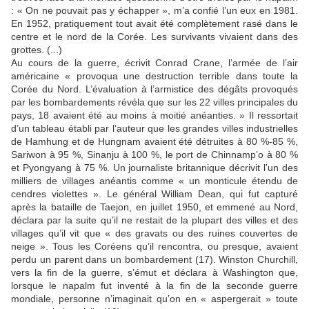
: « On ne pouvait pas y échapper », m’a confié l’un eux en 1981.
En 1952, pratiquement tout avait été complètement rasé dans le
centre et le nord de la Corée. Les survivants vivaient dans des
grottes. (...)
Au cours de la guerre, écrivit Conrad Crane, l’armée de l’air
américaine « provoqua une destruction terrible dans toute la
Corée du Nord. L’évaluation à l’armistice des dégâts provoqués
par les bombardements révéla que sur les 22 villes principales du
pays, 18 avaient été au moins à moitié anéanties. » Il ressortait
d’un tableau établi par l’auteur que les grandes villes industrielles
de Hamhung et de Hungnam avaient été détruites à 80 %-85 %,
Sariwon à 95 %, Sinanju à 100 %, le port de Chinnamp’o à 80 %
et Pyongyang à 75 %. Un journaliste britannique décrivit l’un des
milliers de villages anéantis comme « un monticule étendu de
cendres violettes ». Le général William Dean, qui fut capturé
après la bataille de Taejon, en juillet 1950, et emmené au Nord,
déclara par la suite qu’il ne restait de la plupart des villes et des
villages qu’il vit que « des gravats ou des ruines couvertes de
neige ». Tous les Coréens qu’il rencontra, ou presque, avaient
perdu un parent dans un bombardement (17). Winston Churchill,
vers la fin de la guerre, s’émut et déclara à Washington que,
lorsque le napalm fut inventé à la fin de la seconde guerre
mondiale, personne n’imaginait qu’on en « aspergerait » toute