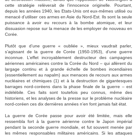
cette stratégie relèverait de l’innocence originelle. Pourtant,
depuis les années 1940, les Etats-Unis ont eux-mêmes utilisé ou
menacé d’utiliser ces armes en Asie du Nord-Est. Ils sont la seule
puissance à avoir eu recours à la bombe atomique, et leur
dissuasion repose sur la menace de les employer de nouveau en
Corée.
Plutôt que d’une guerre « oubliée », mieux vaudrait parler,
s’agissant de la guerre de Corée (1950-1953), d’une guerre
inconnue. L’effet incroyablement destructeur des campagnes
aériennes américaines contre la Corée du Nord – qui allèrent du
largage continu et à grande échelle de bombes incendiaires
(essentiellement au napalm) aux menaces de recours aux armes
nucléaires et chimiques (1) et à la destruction de gigantesques
barrages nord-coréens dans la phase finale de la guerre – est
indélébile. Ces faits sont toutefois peu connus, même des
historiens, et les analyses de la presse sur le problème nucléaire
nord-coréen ces dix dernières années n’en font jamais fait état.
La guerre de Corée passe pour avoir été limitée, mais elle
ressembla fort à la guerre aérienne contre le Japon impérial
pendant la seconde guerre mondiale, et fut souvent menée par
les mêmes responsables militaires américains. Si les attaques