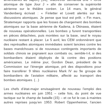
atomique de type Jour J » afin de conserver la supériorité
aérienne sur le théâtre coréen. Le 14 mars, le général
Vandenberg écrivait : « Finletter et Lovett alertés sur les
discussions atomiques. Je pense que tout est prêt. » Fin mars,
Stratemeyer rapporta que les fosses de chargement des bombes
atomiques sur la base aérienne de Kadena, à Okinawa, étaient
de nouveau opérationnelles. Les bombes y furent transportées
en pièces détachées, puis montées sur la base, seul le noyau
nucléaire restant à placer. Le 5 avril, les CEM ordonnèrent que
des représailles atomiques immédiates soient lancées contre les
bases mandchoues si de nouveaux contingents importants de
soldats chinois se joignaient aux combats ou, semble-t-il, si des
bombardiers étaient déployés de là contre des positions
américaines. Le même jour, Gordon Dean, président de la
Commission sur l’énergie atomique, prit des dispositions pour
faire transférer 9 têtes nucléaires Mark IV au 9e groupe de
bombardiers de l’aviation militaire, affecté au transport des
bombes atomiques. (...)
Les chefs d’état-major envisagèrent de nouveau l’emploi des
armes nucléaires en juin 1951 – cette fois, du point de vue
tactique sur le champ de bataille (15) – et ce fut le cas à maintes
autres reprises jusqu’en 1953. Robert Oppenheimer, l’ancien