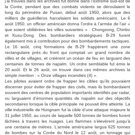
j’ai trouvés dans les archives fut donné dans l’extrême sud-est de
la Corée, pendant que des combats violents se déroulaient le
long du périmètre de Pusan, début août 1950, alors que des
milliers de guérilleros harcelaient les soldats américains. Le 6
août 1950, un officier américain donna l’ordre à l’armée de l’air «
que soient oblitérées les villes suivantes » : Chongsong, Chinbo
et Kusu-Dong. Des bombardiers stratégiques B-29 furent
également mis à contribution pour des bombardements tactiques.
Le 16 août, cinq formations de B-29 frappèrent une zone
rectangulaire près du front qui comptait un grand nombre de
villes et de villages, et créèrent un océan de feu en larguant des
centaines de tonnes de napalm. Un ordre semblable fut émis le
20 août. Et le 26 août, on trouve dans ces mêmes archives la
simple mention : « Onze villages incendiés (4) ».
Les pilotes avaient ordre de frapper les cibles qu’ils pouvaient
discerner pour éviter de frapper des civils, mais ils bombardaient
souvent des centres de population importants identifiés par radar,
ou larguaient d’énormes quantités de napalm sur des objectifs
secondaires lorsque la cible principale ne pouvait être atteinte. La
ville industrielle de Hungnam fut la cible d’une attaque majeure le
31 juillet 1950, au cours de laquelle 500 tonnes de bombes furent
lâchées à travers les nuages. Les flammes s’élevèrent jusqu’à
une centaine de mètres. L’armée américaine largua 625 tonnes
de bombes sur la Corée du Nord le 12 août, un tonnage qui