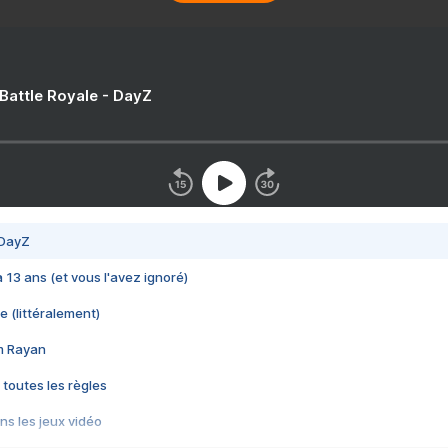
 Battle Royale - DayZ
 DayZ
 a 13 ans (et vous l'avez ignoré)
e (littéralement)
im Rayan
 toutes les règles
s les jeux vidéo