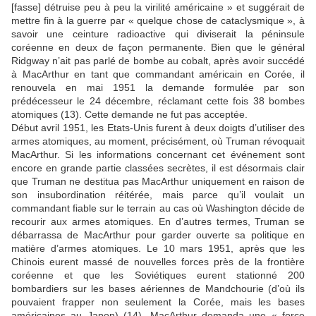
[fasse] détruise peu à peu la virilité américaine » et suggérait de
mettre fin à la guerre par « quelque chose de cataclysmique », à
savoir une ceinture radioactive qui diviserait la péninsule
coréenne en deux de façon permanente. Bien que le général
Ridgway n’ait pas parlé de bombe au cobalt, après avoir succédé
à MacArthur en tant que commandant américain en Corée, il
renouvela en mai 1951 la demande formulée par son
prédécesseur le 24 décembre, réclamant cette fois 38 bombes
atomiques (13). Cette demande ne fut pas acceptée.
Début avril 1951, les Etats-Unis furent à deux doigts d’utiliser des
armes atomiques, au moment, précisément, où Truman révoquait
MacArthur. Si les informations concernant cet événement sont
encore en grande partie classées secrètes, il est désormais clair
que Truman ne destitua pas MacArthur uniquement en raison de
son insubordination réitérée, mais parce qu’il voulait un
commandant fiable sur le terrain au cas où Washington décide de
recourir aux armes atomiques. En d’autres termes, Truman se
débarrassa de MacArthur pour garder ouverte sa politique en
matière d’armes atomiques. Le 10 mars 1951, après que les
Chinois eurent massé de nouvelles forces près de la frontière
coréenne et que les Soviétiques eurent stationné 200
bombardiers sur les bases aériennes de Mandchourie (d’où ils
pouvaient frapper non seulement la Corée, mais les bases
américaines au Japon) (14), MacArthur demanda une « force