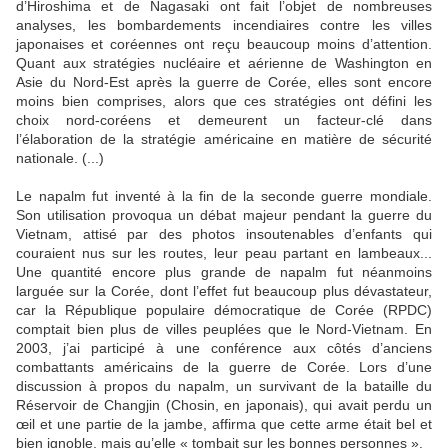
d’Hiroshima et de Nagasaki ont fait l’objet de nombreuses
analyses, les bombardements incendiaires contre les villes
japonaises et coréennes ont reçu beaucoup moins d’attention.
Quant aux stratégies nucléaire et aérienne de Washington en
Asie du Nord-Est après la guerre de Corée, elles sont encore
moins bien comprises, alors que ces stratégies ont défini les
choix nord-coréens et demeurent un facteur-clé dans
l’élaboration de la stratégie américaine en matière de sécurité
nationale. (...)
Le napalm fut inventé à la fin de la seconde guerre mondiale.
Son utilisation provoqua un débat majeur pendant la guerre du
Vietnam, attisé par des photos insoutenables d’enfants qui
couraient nus sur les routes, leur peau partant en lambeaux...
Une quantité encore plus grande de napalm fut néanmoins
larguée sur la Corée, dont l’effet fut beaucoup plus dévastateur,
car la République populaire démocratique de Corée (RPDC)
comptait bien plus de villes peuplées que le Nord-Vietnam. En
2003, j’ai participé à une conférence aux côtés d’anciens
combattants américains de la guerre de Corée. Lors d’une
discussion à propos du napalm, un survivant de la bataille du
Réservoir de Changjin (Chosin, en japonais), qui avait perdu un
œil et une partie de la jambe, affirma que cette arme était bel et
bien ignoble, mais qu’elle « tombait sur les bonnes personnes ».