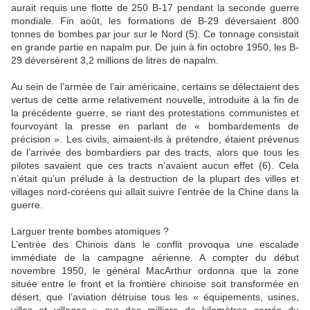
aurait requis une flotte de 250 B-17 pendant la seconde guerre
mondiale. Fin août, les formations de B-29 déversaient 800
tonnes de bombes par jour sur le Nord (5). Ce tonnage consistait
en grande partie en napalm pur. De juin à fin octobre 1950, les B-
29 déversèrent 3,2 millions de litres de napalm.
Au sein de l’armée de l’air américaine, certains se délectaient des
vertus de cette arme relativement nouvelle, introduite à la fin de
la précédente guerre, se riant des protestations communistes et
fourvoyant la presse en parlant de « bombardements de
précision ». Les civils, aimaient-ils à prétendre, étaient prévenus
de l’arrivée des bombardiers par des tracts, alors que tous les
pilotes savaient que ces tracts n’avaient aucun effet (6). Cela
n’était qu’un prélude à la destruction de la plupart des villes et
villages nord-coréens qui allait suivre l’entrée de la Chine dans la
guerre.
Larguer trente bombes atomiques ?
L’entrée des Chinois dans le conflit provoqua une escalade
immédiate de la campagne aérienne. A compter du début
novembre 1950, le général MacArthur ordonna que la zone
située entre le front et la frontière chinoise soit transformée en
désert, que l’aviation détruise tous les « équipements, usines,