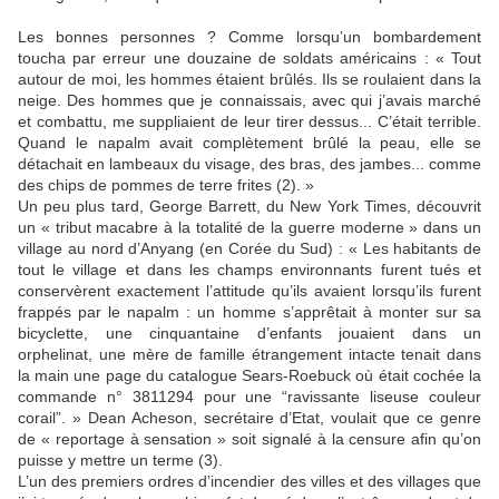
Les bonnes personnes ? Comme lorsqu’un bombardement
toucha par erreur une douzaine de soldats américains : « Tout
autour de moi, les hommes étaient brûlés. Ils se roulaient dans la
neige. Des hommes que je connaissais, avec qui j’avais marché
et combattu, me suppliaient de leur tirer dessus... C’était terrible.
Quand le napalm avait complètement brûlé la peau, elle se
détachait en lambeaux du visage, des bras, des jambes... comme
des chips de pommes de terre frites (2). »
Un peu plus tard, George Barrett, du New York Times, découvrit
un « tribut macabre à la totalité de la guerre moderne » dans un
village au nord d’Anyang (en Corée du Sud) : « Les habitants de
tout le village et dans les champs environnants furent tués et
conservèrent exactement l’attitude qu’ils avaient lorsqu’ils furent
frappés par le napalm : un homme s’apprêtait à monter sur sa
bicyclette, une cinquantaine d’enfants jouaient dans un
orphelinat, une mère de famille étrangement intacte tenait dans
la main une page du catalogue Sears-Roebuck où était cochée la
commande n° 3811294 pour une “ravissante liseuse couleur
corail”. » Dean Acheson, secrétaire d’Etat, voulait que ce genre
de « reportage à sensation » soit signalé à la censure afin qu’on
puisse y mettre un terme (3).
L’un des premiers ordres d’incendier des villes et des villages que