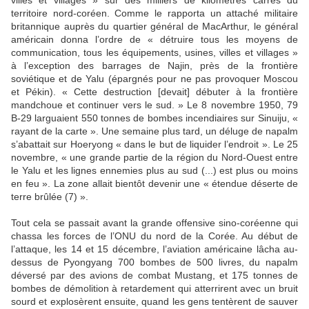
villes et villages » sur des milliers de kilomètres carrés du
territoire nord-coréen. Comme le rapporta un attaché militaire
britannique auprès du quartier général de MacArthur, le général
américain donna l’ordre de « détruire tous les moyens de
communication, tous les équipements, usines, villes et villages »
à l’exception des barrages de Najin, près de la frontière
soviétique et de Yalu (épargnés pour ne pas provoquer Moscou
et Pékin). « Cette destruction [devait] débuter à la frontière
mandchoue et continuer vers le sud. » Le 8 novembre 1950, 79
B-29 larguaient 550 tonnes de bombes incendiaires sur Sinuiju, «
rayant de la carte ». Une semaine plus tard, un déluge de napalm
s’abattait sur Hoeryong « dans le but de liquider l’endroit ». Le 25
novembre, « une grande partie de la région du Nord-Ouest entre
le Yalu et les lignes ennemies plus au sud (...) est plus ou moins
en feu ». La zone allait bientôt devenir une « étendue déserte de
terre brûlée (7) ».
Tout cela se passait avant la grande offensive sino-coréenne qui
chassa les forces de l’ONU du nord de la Corée. Au début de
l’attaque, les 14 et 15 décembre, l’aviation américaine lâcha au-
dessus de Pyongyang 700 bombes de 500 livres, du napalm
déversé par des avions de combat Mustang, et 175 tonnes de
bombes de démolition à retardement qui atterrirent avec un bruit
sourd et explosèrent ensuite, quand les gens tentèrent de sauver