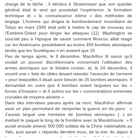
chargé de la tâche ; il déclara à Stratemeyer que son quartier
général était le seul qui possédait l’expérience, la formation
technique et « la connaissance intime » des méthodes de
largage. L’homme qui dirigea le bombardement incendiaire de
Tokyo en mars 1945 était prêt à mettre le cap de nouveau sur
l’Extrême-Orient pour diriger les attaques (11). Washington se
souciait peu à l’époque de savoir comment Moscou allait réagir
car les Américains possédaient au moins 450 bombes atomiques
tandis que les Soviétiques n’en avaient que 25.
Peu de temps après, le 9 décembre, MacArthur fit savoir qu’il
voulait un pouvoir discrétionnaire concernant l’utilisation des
armes atomiques sur le théâtre coréen, et, le 24 décembre, il
soumit une « liste de cibles devant retarder l’avancée de l’ennemi
» pour lesquelles il disait avoir besoin de 26 bombes atomiques. Il
demandait en outre que 4 bombes soient larguées sur les «
forces d’invasion » et 4 autres sur les « concentrations ennemies
cruciales de moyens aériens ».
Dans des interviews parues après sa mort, MacArthur affirmait
avoir un plan permettant de remporter la guerre en dix jours : «
J’aurais largué une trentaine de bombes atomiques (...) en
mettant le paquet le long de la frontière avec la Mandchourie. » Il
aurait ensuite amené 500 000 soldats de la Chine nationaliste au
Yalu, puis aurait « répandu derrière nous, de la mer du Japon à