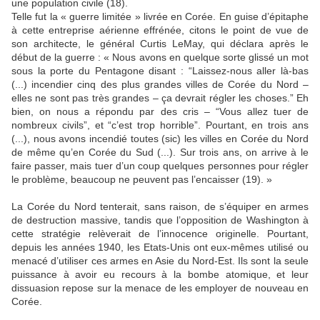
une population civile (18).
Telle fut la « guerre limitée » livrée en Corée. En guise d’épitaphe
à cette entreprise aérienne effrénée, citons le point de vue de
son architecte, le général Curtis LeMay, qui déclara après le
début de la guerre : « Nous avons en quelque sorte glissé un mot
sous la porte du Pentagone disant : “Laissez-nous aller là-bas
(...) incendier cinq des plus grandes villes de Corée du Nord –
elles ne sont pas très grandes – ça devrait régler les choses.” Eh
bien, on nous a répondu par des cris – “Vous allez tuer de
nombreux civils”, et “c’est trop horrible”. Pourtant, en trois ans
(...), nous avons incendié toutes (sic) les villes en Corée du Nord
de même qu’en Corée du Sud (...). Sur trois ans, on arrive à le
faire passer, mais tuer d’un coup quelques personnes pour régler
le problème, beaucoup ne peuvent pas l’encaisser (19). »
La Corée du Nord tenterait, sans raison, de s’équiper en armes
de destruction massive, tandis que l’opposition de Washington à
cette stratégie relèverait de l’innocence originelle. Pourtant,
depuis les années 1940, les Etats-Unis ont eux-mêmes utilisé ou
menacé d’utiliser ces armes en Asie du Nord-Est. Ils sont la seule
puissance à avoir eu recours à la bombe atomique, et leur
dissuasion repose sur la menace de les employer de nouveau en
Corée.