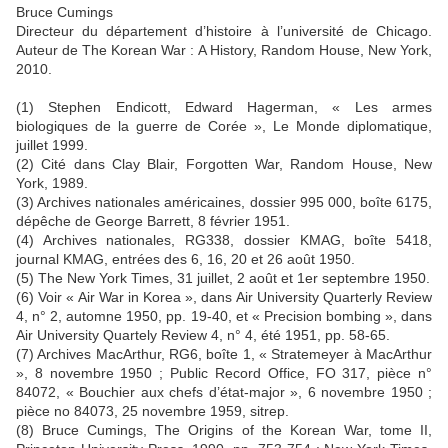
Bruce Cumings
Directeur du département d’histoire à l’université de Chicago.
Auteur de The Korean War : A History, Random House, New York,
2010.
(1) Stephen Endicott, Edward Hagerman, « Les armes
biologiques de la guerre de Corée », Le Monde diplomatique,
juillet 1999.
(2) Cité dans Clay Blair, Forgotten War, Random House, New
York, 1989.
(3) Archives nationales américaines, dossier 995 000, boîte 6175,
dépêche de George Barrett, 8 février 1951.
(4) Archives nationales, RG338, dossier KMAG, boîte 5418,
journal KMAG, entrées des 6, 16, 20 et 26 août 1950.
(5) The New York Times, 31 juillet, 2 août et 1er septembre 1950.
(6) Voir « Air War in Korea », dans Air University Quarterly Review
4, n° 2, automne 1950, pp. 19-40, et « Precision bombing », dans
Air University Quartely Review 4, n° 4, été 1951, pp. 58-65.
(7) Archives MacArthur, RG6, boîte 1, « Stratemeyer à MacArthur
», 8 novembre 1950 ; Public Record Office, FO 317, pièce n°
84072, « Bouchier aux chefs d’état-major », 6 novembre 1950 ;
pièce no 84073, 25 novembre 1959, sitrep.
(8) Bruce Cumings, The Origins of the Korean War, tome II,