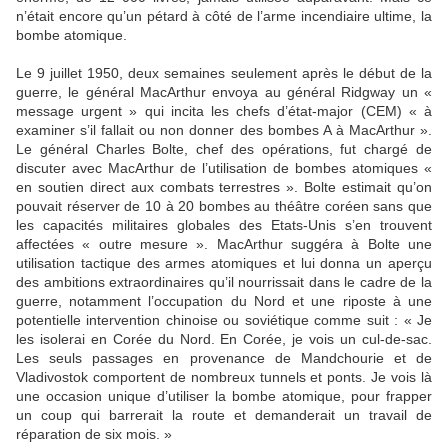
n’était encore qu’un pétard à côté de l’arme incendiaire ultime, la
bombe atomique.
Le 9 juillet 1950, deux semaines seulement après le début de la
guerre, le général MacArthur envoya au général Ridgway un «
message urgent » qui incita les chefs d’état-major (CEM) « à
examiner s’il fallait ou non donner des bombes A à MacArthur ».
Le général Charles Bolte, chef des opérations, fut chargé de
discuter avec MacArthur de l’utilisation de bombes atomiques «
en soutien direct aux combats terrestres ». Bolte estimait qu’on
pouvait réserver de 10 à 20 bombes au théâtre coréen sans que
les capacités militaires globales des Etats-Unis s’en trouvent
affectées « outre mesure ». MacArthur suggéra à Bolte une
utilisation tactique des armes atomiques et lui donna un aperçu
des ambitions extraordinaires qu’il nourrissait dans le cadre de la
guerre, notamment l’occupation du Nord et une riposte à une
potentielle intervention chinoise ou soviétique comme suit : « Je
les isolerai en Corée du Nord. En Corée, je vois un cul-de-sac.
Les seuls passages en provenance de Mandchourie et de
Vladivostok comportent de nombreux tunnels et ponts. Je vois là
une occasion unique d’utiliser la bombe atomique, pour frapper
un coup qui barrerait la route et demanderait un travail de
réparation de six mois. »