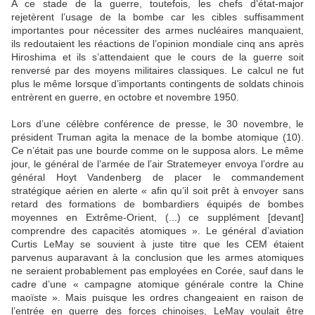
A ce stade de la guerre, toutefois, les chefs d’état-major
rejetèrent l’usage de la bombe car les cibles suffisamment
importantes pour nécessiter des armes nucléaires manquaient,
ils redoutaient les réactions de l’opinion mondiale cinq ans après
Hiroshima et ils s’attendaient que le cours de la guerre soit
renversé par des moyens militaires classiques. Le calcul ne fut
plus le même lorsque d’importants contingents de soldats chinois
entrèrent en guerre, en octobre et novembre 1950.
Lors d’une célèbre conférence de presse, le 30 novembre, le
président Truman agita la menace de la bombe atomique (10).
Ce n’était pas une bourde comme on le supposa alors. Le même
jour, le général de l’armée de l’air Stratemeyer envoya l’ordre au
général Hoyt Vandenberg de placer le commandement
stratégique aérien en alerte « afin qu’il soit prêt à envoyer sans
retard des formations de bombardiers équipés de bombes
moyennes en Extrême-Orient, (...) ce supplément [devant]
comprendre des capacités atomiques ». Le général d’aviation
Curtis LeMay se souvient à juste titre que les CEM étaient
parvenus auparavant à la conclusion que les armes atomiques
ne seraient probablement pas employées en Corée, sauf dans le
cadre d’une « campagne atomique générale contre la Chine
maoïste ». Mais puisque les ordres changeaient en raison de
l’entrée en guerre des forces chinoises, LeMay voulait être