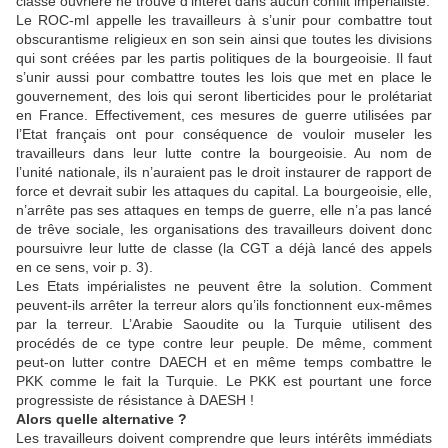
classe ouvrière ne trouve d’intérêt dans aucun conflit impérialiste.
Le ROC-ml appelle les travailleurs à s’unir pour combattre tout
obscurantisme religieux en son sein ainsi que toutes les divisions
qui sont créées par les partis politiques de la bourgeoisie. Il faut
s’unir aussi pour combattre toutes les lois que met en place le
gouvernement, des lois qui seront liberticides pour le prolétariat
en France. Effectivement, ces mesures de guerre utilisées par
l’Etat français ont pour conséquence de vouloir museler les
travailleurs dans leur lutte contre la bourgeoisie. Au nom de
l’unité nationale, ils n’auraient pas le droit instaurer de rapport de
force et devrait subir les attaques du capital. La bourgeoisie, elle,
n’arrête pas ses attaques en temps de guerre, elle n’a pas lancé
de trêve sociale, les organisations des travailleurs doivent donc
poursuivre leur lutte de classe (la CGT a déjà lancé des appels
en ce sens, voir p. 3).
Les Etats impérialistes ne peuvent être la solution. Comment
peuvent-ils arrêter la terreur alors qu’ils fonctionnent eux-mêmes
par la terreur. L’Arabie Saoudite ou la Turquie utilisent des
procédés de ce type contre leur peuple. De même, comment
peut-on lutter contre DAECH et en même temps combattre le
PKK comme le fait la Turquie. Le PKK est pourtant une force
progressiste de résistance à DAESH !
Alors quelle alternative ?
Les travailleurs doivent comprendre que leurs intérêts immédiats