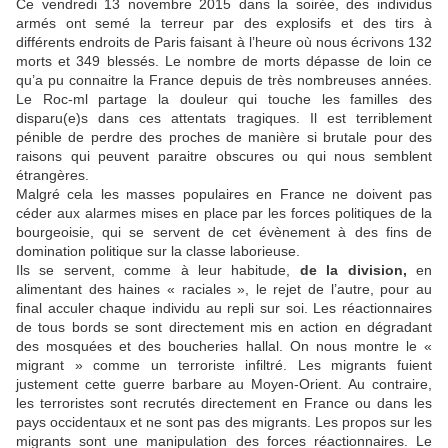
Ce vendredi 13 novembre 2015 dans la soirée, des individus
armés ont semé la terreur par des explosifs et des tirs à
différents endroits de Paris faisant à l’heure où nous écrivons 132
morts et 349 blessés. Le nombre de morts dépasse de loin ce
qu’a pu connaitre la France depuis de très nombreuses années.
Le Roc-ml partage la douleur qui touche les familles des
disparu(e)s dans ces attentats tragiques. Il est terriblement
pénible de perdre des proches de manière si brutale pour des
raisons qui peuvent paraitre obscures ou qui nous semblent
étrangères.
Malgré cela les masses populaires en France ne doivent pas
céder aux alarmes mises en place par les forces politiques de la
bourgeoisie, qui se servent de cet évènement à des fins de
domination politique sur la classe laborieuse.
Ils se servent, comme à leur habitude,
de la division,
en
alimentant des haines « raciales », le rejet de l’autre, pour au
final acculer chaque individu au repli sur soi. Les réactionnaires
de tous bords se sont directement mis en action en dégradant
des mosquées et des boucheries hallal. On nous montre le «
migrant » comme un terroriste infiltré. Les migrants fuient
justement cette guerre barbare au Moyen-Orient. Au contraire,
les terroristes sont recrutés directement en France ou dans les
pays occidentaux et ne sont pas des migrants. Les propos sur les
migrants sont une manipulation des forces réactionnaires. Le