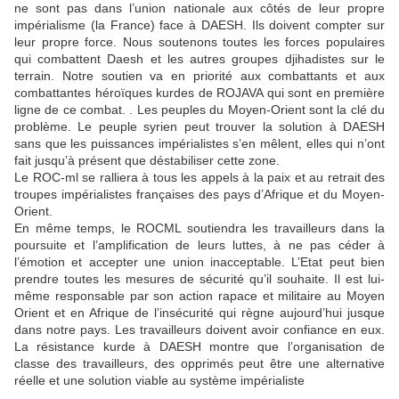
ne sont pas dans l’union nationale aux côtés de leur propre
impérialisme (la France) face à DAESH. Ils doivent compter sur
leur propre force. Nous soutenons toutes les forces populaires
qui combattent Daesh et les autres groupes djihadistes sur le
terrain. Notre soutien va en priorité aux combattants et aux
combattantes héroïques kurdes de ROJAVA qui sont en première
ligne de ce combat. . Les peuples du Moyen-Orient sont la clé du
problème. Le peuple syrien peut trouver la solution à DAESH
sans que les puissances impérialistes s’en mêlent, elles qui n’ont
fait jusqu’à présent que déstabiliser cette zone.
Le ROC-ml se ralliera à tous les appels à la paix et au retrait des
troupes impérialistes françaises des pays d’Afrique et du Moyen-
Orient.
En même temps, le ROCML soutiendra les travailleurs dans la
poursuite et l’amplification de leurs luttes, à ne pas céder à
l’émotion et accepter une union inacceptable. L’Etat peut bien
prendre toutes les mesures de sécurité qu’il souhaite. Il est lui-
même responsable par son action rapace et militaire au Moyen
Orient et en Afrique de l’insécurité qui règne aujourd’hui jusque
dans notre pays. Les travailleurs doivent avoir confiance en eux.
La résistance kurde à DAESH montre que l’organisation de
classe des travailleurs, des opprimés peut être une alternative
réelle et une solution viable au système impérialiste