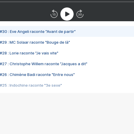
#30 : Eve Angeli raconte "Avant de partir"
#29 : MC Solaar raconte "Bouge de là"
28 : Lorie raconte "Je vais vite"
#27 : Christophe Willem raconte "Jacques a dit"
#26 : Chimène Badi raconte "Entre nous"
#25 : Indochine raconte "3e sexe"
#24 : Zaho raconte "C'est chelou"
#23 : Patrick Bruel raconte "Au café des délices"
#22 : Kyo raconte "Le chemin"
#21 : Nolwenn Leroy raconte "Cassé"